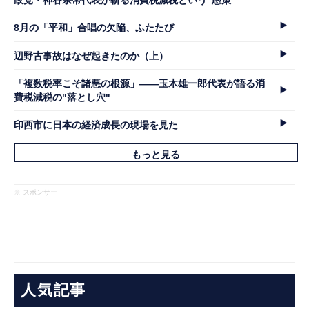
政党・神谷宗幣代表が斬る消費税減税という"愚策"
8月の「平和」合唱の欠陥、ふたたび
辺野古事故はなぜ起きたのか（上）
「複数税率こそ諸悪の根源」――玉木雄一郎代表が語る消
費税減税の"落とし穴"
印西市に日本の経済成長の現場を見た
もっと見る
※ スポンサー
人気記事