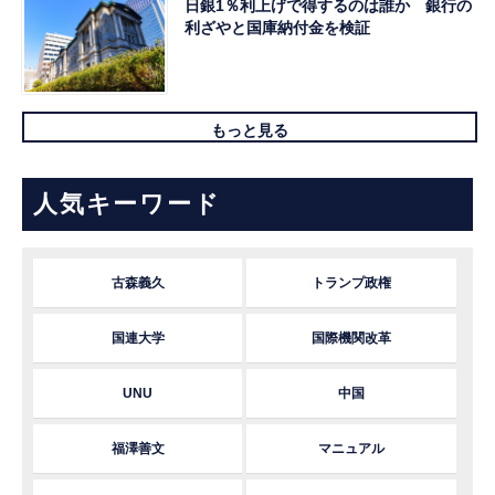
日銀1％利上げで得するのは誰か 銀行の
利ざやと国庫納付金を検証
もっと見る
人気キーワード
古森義久
トランプ政権
国連大学
国際機関改革
UNU
中国
福澤善文
マニュアル