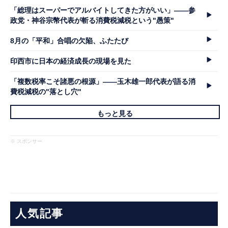
「総理はスーパーでアルバイトしてきた方がいい」――参
政党・神谷宗幣代表が斬る消費税減税という"愚策"
8月の「平和」合唱の欠陥、ふたたび
印西市に日本の経済成長の現場を見た
「複数税率こそ諸悪の根源」――玉木雄一郎代表が語る消
費税減税の"落とし穴"
もっと見る
※ スポンサー
人気記事