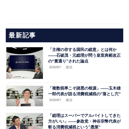
最新記事
「主権の存する国民の総意」とは何か
――石破茂・元総理が問う皇室典範改正
の“素通り”された論点
2026/8/7
.政治
「複数税率こそ諸悪の根源」――玉木雄
一郎代表が語る消費税減税の”落とし穴”
2026/8/7
.政治
「総理はスーパーでアルバイトしてきた
方がいい」――参政党・神谷宗幣代表が
斬る消費税減税という”愚策”