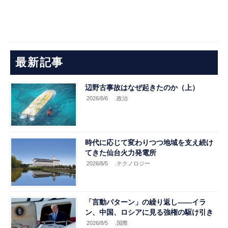
最新記事
辺野古事故はなぜ起きたのか（上）
2026/8/6
.政治
時代に応じて変わりつつ地域を支え続け
てきた仙台火力発電所
2026/8/5
.テクノロジー
「言動パターン」の繰り返し――イラ
ン、中国、ロシアに見る強権の駆け引き
2026/8/5
.国際