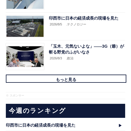
印西市に日本の経済成長の現場を見た
2026/8/5
.テクノロジー
「玉木、元気ないよな」――3G（爺）が
斬る野党のふがいなさ
2026/8/3
.政治
もっと見る
※ スポンサー
今週のランキング
印西市に日本の経済成長の現場を見た