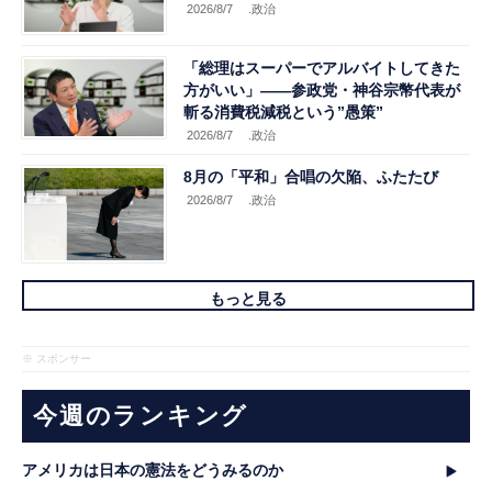
2026/8/7
.政治
「総理はスーパーでアルバイトしてきた
方がいい」――参政党・神谷宗幣代表が
斬る消費税減税という”愚策”
2026/8/7
.政治
8月の「平和」合唱の欠陥、ふたたび
2026/8/7
.政治
もっと見る
※ スポンサー
今週のランキング
アメリカは日本の憲法をどうみるのか