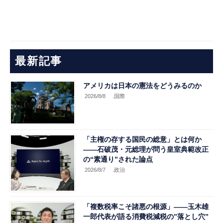
最新記事
アメリカは日本の憲法をどうみるのか
2026/8/8
.国際
「主権の存する国民の総意」とは何か
――石破茂・元総理が問う皇室典範改正
の“素通り”された論点
2026/8/7
.政治
「複数税率こそ諸悪の根源」――玉木雄
一郎代表が語る消費税減税の”落とし穴”