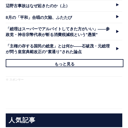
辺野古事故はなぜ起きたのか（上）
8月の「平和」合唱の欠陥、ふたたび
「総理はスーパーでアルバイトしてきた方がいい」――参
政党・神谷宗幣代表が斬る消費税減税という"愚策"
「主権の存する国民の総意」とは何か――石破茂・元総理
が問う皇室典範改正の“素通り”された論点
もっと見る
※ スポンサー
人気記事