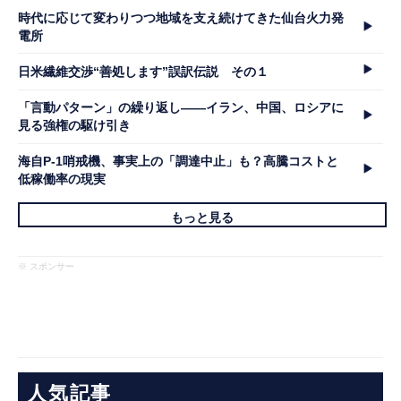
時代に応じて変わりつつ地域を支え続けてきた仙台火力発
電所
日米繊維交渉“善処します”誤訳伝説 その１
「言動パターン」の繰り返し――イラン、中国、ロシアに
見る強権の駆け引き
海自P-1哨戒機、事実上の「調達中止」も？高騰コストと
低稼働率の現実
もっと見る
※ スポンサー
人気記事