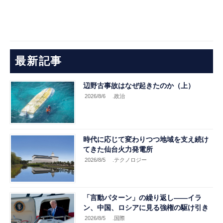
最新記事
辺野古事故はなぜ起きたのか（上）
2026/8/6
.政治
時代に応じて変わりつつ地域を支え続け
てきた仙台火力発電所
2026/8/5
.テクノロジー
「言動パターン」の繰り返し――イラ
ン、中国、ロシアに見る強権の駆け引き
2026/8/5
.国際