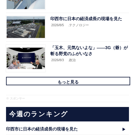
印西市に日本の経済成長の現場を見た
2026/8/5
.テクノロジー
「玉木、元気ないよな」――3G（爺）が
斬る野党のふがいなさ
2026/8/3
.政治
もっと見る
※ スポンサー
今週のランキング
印西市に日本の経済成長の現場を見た