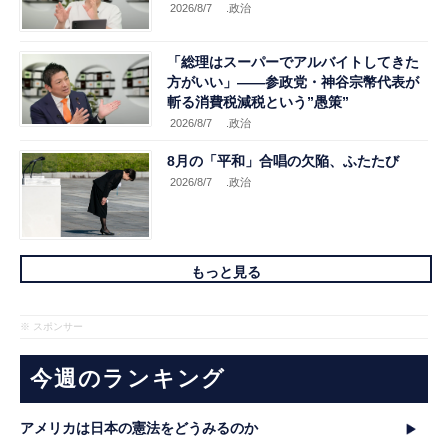
2026/8/7
.政治
「総理はスーパーでアルバイトしてきた
方がいい」――参政党・神谷宗幣代表が
斬る消費税減税という”愚策”
2026/8/7
.政治
8月の「平和」合唱の欠陥、ふたたび
2026/8/7
.政治
もっと見る
※ スポンサー
今週のランキング
アメリカは日本の憲法をどうみるのか