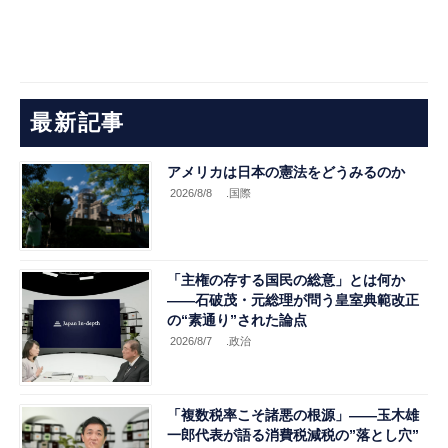
最新記事
アメリカは日本の憲法をどうみるのか
2026/8/8
.国際
「主権の存する国民の総意」とは何か
――石破茂・元総理が問う皇室典範改正
の“素通り”された論点
2026/8/7
.政治
「複数税率こそ諸悪の根源」――玉木雄
一郎代表が語る消費税減税の”落とし穴”