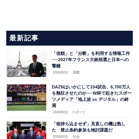
最新記事
「信頼」と「分断」を利用する情報工作
──2027年フランス大統領選と日本への
警鐘
2026/8/10
.国際
DAZNはいかにして104試合、6,700万人
を熱狂させたのか──W杯で起きたスポー
ツメディア「地上波 vs デジタル」の終
焉
2026/8/10
スポーツ
「核持ち込ませず」見直しの機は熟し
た 禁止条約参加も検討課題だ
2026/8/10
.社会