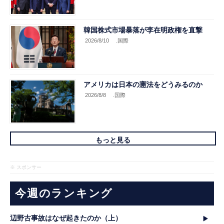
韓国株式市場暴落が李在明政権を直撃
2026/8/10
.国際
アメリカは日本の憲法をどうみるのか
2026/8/8
.国際
もっと見る
※ スポンサー
今週のランキング
辺野古事故はなぜ起きたのか（上）