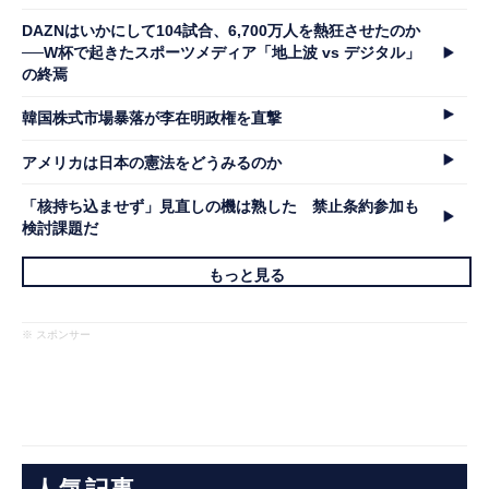
DAZNはいかにして104試合、6,700万人を熱狂させたのか
──W杯で起きたスポーツメディア「地上波 vs デジタル」
の終焉
韓国株式市場暴落が李在明政権を直撃
アメリカは日本の憲法をどうみるのか
「核持ち込ませず」見直しの機は熟した 禁止条約参加も
検討課題だ
もっと見る
※ スポンサー