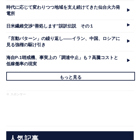
時代に応じて変わりつつ地域を支え続けてきた仙台火力発
電所
日米繊維交渉“善処します”誤訳伝説 その１
「言動パターン」の繰り返し――イラン、中国、ロシアに
見る強権の駆け引き
海自P-1哨戒機、事実上の「調達中止」も？高騰コストと
低稼働率の現実
もっと見る
※ スポンサー
人気記事