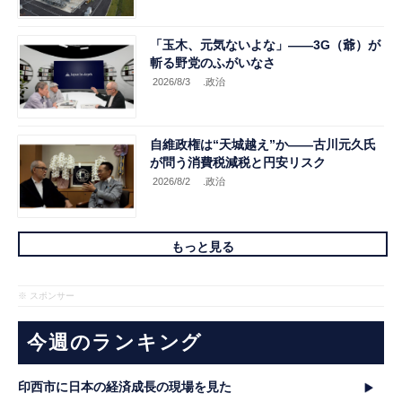
「玉木、元気ないよな」――3G（爺）が
斬る野党のふがいなさ
2026/8/3
.政治
自維政権は“天城越え”か――古川元久氏
が問う消費税減税と円安リスク
2026/8/2
.政治
もっと見る
※ スポンサー
今週のランキング
印西市に日本の経済成長の現場を見た