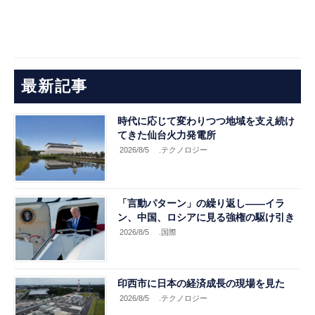
最新記事
時代に応じて変わりつつ地域を支え続け
てきた仙台火力発電所
2026/8/5
.テクノロジー
「言動パターン」の繰り返し――イラ
ン、中国、ロシアに見る強権の駆け引き
2026/8/5
.国際
印西市に日本の経済成長の現場を見た
2026/8/5
.テクノロジー