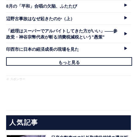
8月の「平和」合唱の欠陥、ふたたび
辺野古事故はなぜ起きたのか（上）
「総理はスーパーでアルバイトしてきた方がいい」――参
政党・神谷宗幣代表が斬る消費税減税という"愚策"
印西市に日本の経済成長の現場を見た
もっと見る
※ スポンサー
人気記事