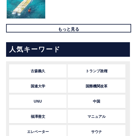
もっと見る
人気キーワード
古森義久
トランプ政権
国連大学
国際機関改革
UNU
中国
福澤善文
マニュアル
エレベーター
サウナ