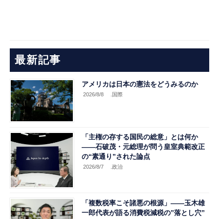
最新記事
アメリカは日本の憲法をどうみるのか
2026/8/8
.国際
「主権の存する国民の総意」とは何か
――石破茂・元総理が問う皇室典範改正
の“素通り”された論点
2026/8/7
.政治
「複数税率こそ諸悪の根源」――玉木雄
一郎代表が語る消費税減税の”落とし穴”