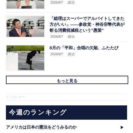
2026/8/7
.政治
「総理はスーパーでアルバイトしてきた
方がいい」――参政党・神谷宗幣代表が
斬る消費税減税という”愚策”
2026/8/7
.政治
8月の「平和」合唱の欠陥、ふたたび
2026/8/7
.政治
もっと見る
※ スポンサー
今週のランキング
アメリカは日本の憲法をどうみるのか