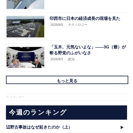
印西市に日本の経済成長の現場を見た
2026/8/5
.テクノロジー
「玉木、元気ないよな」――3G（爺）が
斬る野党のふがいなさ
2026/8/3
.政治
もっと見る
※ スポンサー
今週のランキング
辺野古事故はなぜ起きたのか（上）