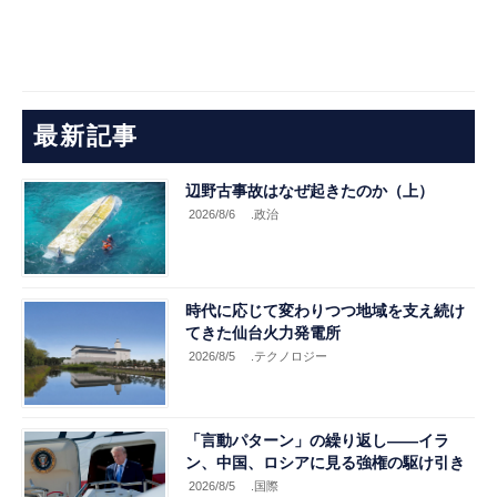
最新記事
辺野古事故はなぜ起きたのか（上）
2026/8/6
.政治
時代に応じて変わりつつ地域を支え続け
てきた仙台火力発電所
2026/8/5
.テクノロジー
「言動パターン」の繰り返し――イラ
ン、中国、ロシアに見る強権の駆け引き
2026/8/5
.国際