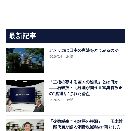
最新記事
アメリカは日本の憲法をどうみるのか
2026/8/8
.国際
「主権の存する国民の総意」とは何か
――石破茂・元総理が問う皇室典範改正
の“素通り”された論点
2026/8/7
.政治
「複数税率こそ諸悪の根源」――玉木雄
一郎代表が語る消費税減税の”落とし穴”