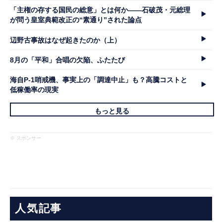
「主権の存する国民の総意」とは何か――石破茂・元総理
が問う皇室典範改正の“素通り”された論点
辺野古事故はなぜ起きたのか（上）
8月の「平和」合唱の欠陥、ふたたび
海自P-1哨戒機、事実上の「調達中止」も？高騰コストと
低稼働率の現実
もっと見る
※ スポンサー
人気記事