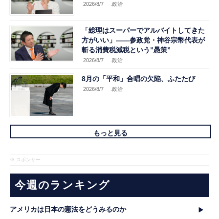
2026/8/7
.政治
「総理はスーパーでアルバイトしてきた
方がいい」――参政党・神谷宗幣代表が
斬る消費税減税という”愚策”
2026/8/7
.政治
8月の「平和」合唱の欠陥、ふたたび
2026/8/7
.政治
もっと見る
※ スポンサー
今週のランキング
アメリカは日本の憲法をどうみるのか