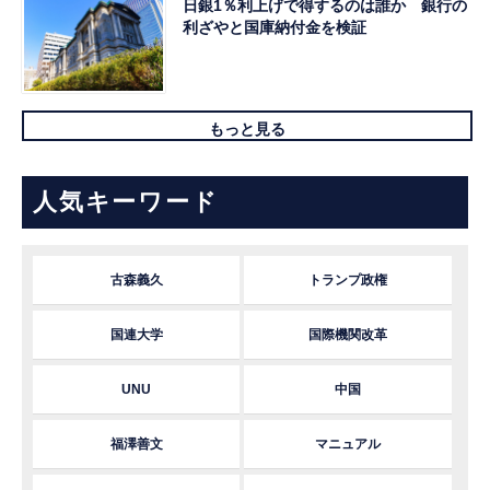
日銀1％利上げで得するのは誰か 銀行の
利ざやと国庫納付金を検証
もっと見る
人気キーワード
古森義久
トランプ政権
国連大学
国際機関改革
UNU
中国
福澤善文
マニュアル