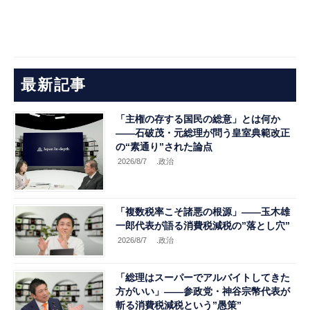
最新記事
「主権の存する国民の総意」とは何か
――石破茂・元総理が問う皇室典範改正
の“素通り”された論点
2026/8/7
.政治
「複数税率こそ諸悪の根源」――玉木雄
一郎代表が語る消費税減税の”落とし穴”
2026/8/7
.政治
「総理はスーパーでアルバイトしてきた
方がいい」――参政党・神谷宗幣代表が
斬る消費税減税という”愚策”