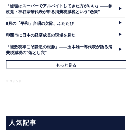
「総理はスーパーでアルバイトしてきた方がいい」――参
政党・神谷宗幣代表が斬る消費税減税という"愚策"
8月の「平和」合唱の欠陥、ふたたび
印西市に日本の経済成長の現場を見た
「複数税率こそ諸悪の根源」――玉木雄一郎代表が語る消
費税減税の"落とし穴"
もっと見る
※ スポンサー
人気記事