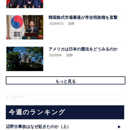
韓国株式市場暴落が李在明政権を直撃
2026/8/10
.国際
アメリカは日本の憲法をどうみるのか
2026/8/8
.国際
もっと見る
※ スポンサー
今週のランキング
辺野古事故はなぜ起きたのか（上）