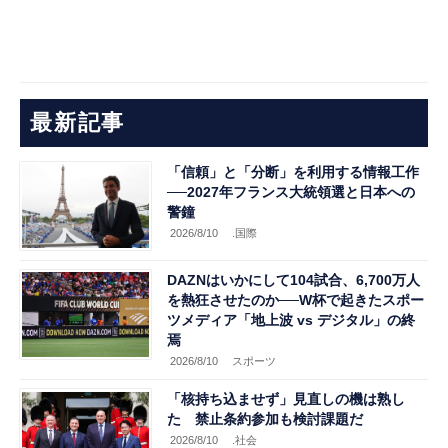
最新記事
「信頼」と「分断」を利用する情報工作
──2027年フランス大統領選と日本への
警鐘
2026/8/10
.国際
DAZNはいかにして104試合、6,700万人
を熱狂させたのか──W杯で起きたスポー
ツメディア「地上波 vs デジタル」の終
焉
2026/8/10
スポーツ
「核持ち込ませず」見直しの機は熟し
た 禁止条約参加も検討課題だ
2026/8/10
.社会