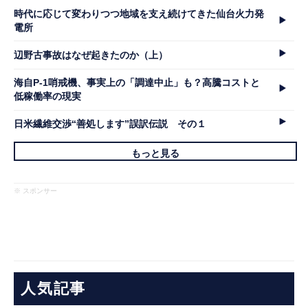
時代に応じて変わりつつ地域を支え続けてきた仙台火力発
電所
辺野古事故はなぜ起きたのか（上）
海自P-1哨戒機、事実上の「調達中止」も？高騰コストと
低稼働率の現実
日米繊維交渉“善処します”誤訳伝説 その１
もっと見る
※ スポンサー
人気記事