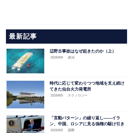
最新記事
辺野古事故はなぜ起きたのか（上）
2026/8/6
.政治
時代に応じて変わりつつ地域を支え続け
てきた仙台火力発電所
2026/8/5
.テクノロジー
「言動パターン」の繰り返し――イラ
ン、中国、ロシアに見る強権の駆け引き
2026/8/5
.国際