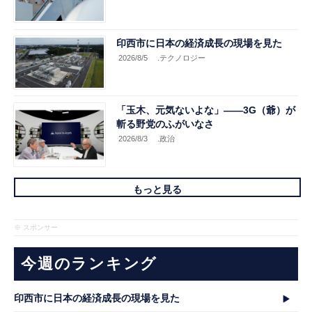
印西市に日本の経済成長の現場を見た
2026/8/5
.テクノロジー
「玉木、元気ないよな」――3G（爺）が
斬る野党のふがいなさ
2026/8/3
.政治
もっと見る
※ スポンサー
今週のランキング
印西市に日本の経済成長の現場を見た