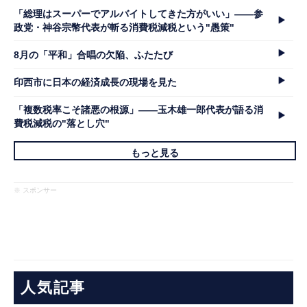
「総理はスーパーでアルバイトしてきた方がいい」――参
政党・神谷宗幣代表が斬る消費税減税という"愚策"
8月の「平和」合唱の欠陥、ふたたび
印西市に日本の経済成長の現場を見た
「複数税率こそ諸悪の根源」――玉木雄一郎代表が語る消
費税減税の"落とし穴"
もっと見る
※ スポンサー
人気記事