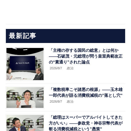
最新記事
「主権の存する国民の総意」とは何か
――石破茂・元総理が問う皇室典範改正
の“素通り”された論点
2026/8/7
.政治
「複数税率こそ諸悪の根源」――玉木雄
一郎代表が語る消費税減税の”落とし穴”
2026/8/7
.政治
「総理はスーパーでアルバイトしてきた
方がいい」――参政党・神谷宗幣代表が
斬る消費税減税という”愚策”