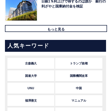
日銀1％利上げで得するのは誰か 銀行の
利ざやと国庫納付金を検証
もっと見る
人気キーワード
古森義久
トランプ政権
国連大学
国際機関改革
UNU
中国
福澤善文
マニュアル