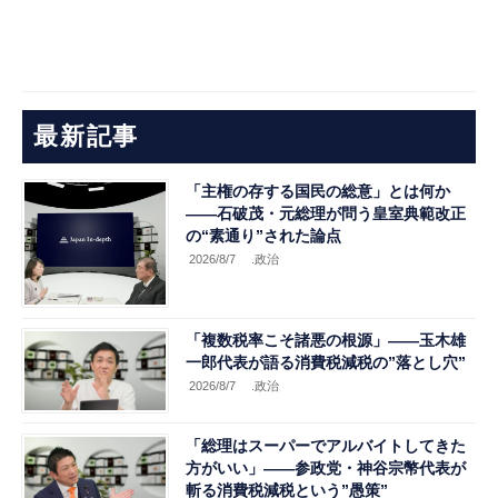
最新記事
「主権の存する国民の総意」とは何か
――石破茂・元総理が問う皇室典範改正
の“素通り”された論点
2026/8/7
.政治
「複数税率こそ諸悪の根源」――玉木雄
一郎代表が語る消費税減税の”落とし穴”
2026/8/7
.政治
「総理はスーパーでアルバイトしてきた
方がいい」――参政党・神谷宗幣代表が
斬る消費税減税という”愚策”