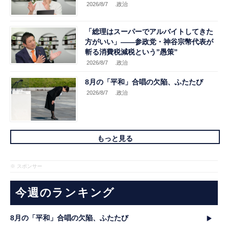
2026/8/7
.政治
「総理はスーパーでアルバイトしてきた
方がいい」――参政党・神谷宗幣代表が
斬る消費税減税という”愚策”
2026/8/7
.政治
8月の「平和」合唱の欠陥、ふたたび
2026/8/7
.政治
もっと見る
※ スポンサー
今週のランキング
8月の「平和」合唱の欠陥、ふたたび