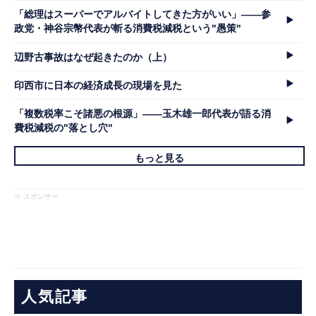
「総理はスーパーでアルバイトしてきた方がいい」――参
政党・神谷宗幣代表が斬る消費税減税という"愚策"
辺野古事故はなぜ起きたのか（上）
印西市に日本の経済成長の現場を見た
「複数税率こそ諸悪の根源」――玉木雄一郎代表が語る消
費税減税の"落とし穴"
もっと見る
※ スポンサー
人気記事