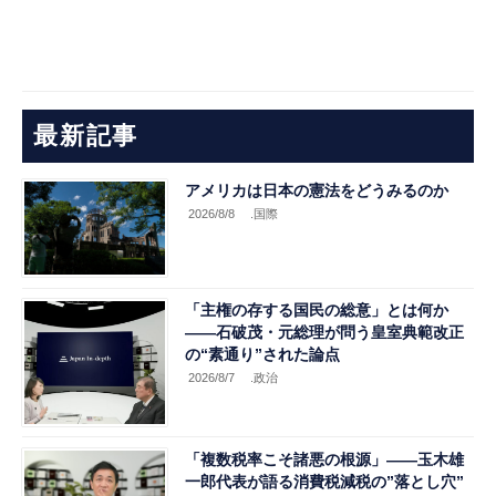
最新記事
アメリカは日本の憲法をどうみるのか
2026/8/8
.国際
「主権の存する国民の総意」とは何か
――石破茂・元総理が問う皇室典範改正
の“素通り”された論点
2026/8/7
.政治
「複数税率こそ諸悪の根源」――玉木雄
一郎代表が語る消費税減税の”落とし穴”