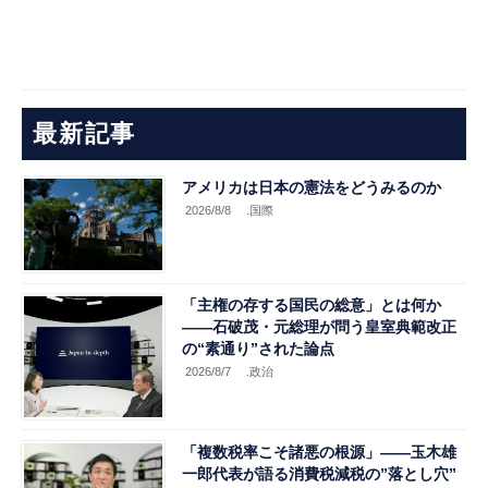
最新記事
アメリカは日本の憲法をどうみるのか
2026/8/8
.国際
「主権の存する国民の総意」とは何か
――石破茂・元総理が問う皇室典範改正
の“素通り”された論点
2026/8/7
.政治
「複数税率こそ諸悪の根源」――玉木雄
一郎代表が語る消費税減税の”落とし穴”