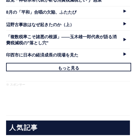
政党・神谷宗幣代表が斬る消費税減税という"愚策"
8月の「平和」合唱の欠陥、ふたたび
辺野古事故はなぜ起きたのか（上）
「複数税率こそ諸悪の根源」――玉木雄一郎代表が語る消
費税減税の"落とし穴"
印西市に日本の経済成長の現場を見た
もっと見る
※ スポンサー
人気記事