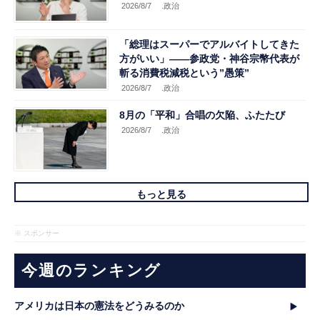
2026/8/7
.政治
「総理はスーパーでアルバイトしてきた
方がいい」――参政党・神谷宗幣代表が
斬る消費税減税という”愚策”
2026/8/7
.政治
8月の「平和」合唱の欠陥、ふたたび
2026/8/7
.政治
もっと見る
※ スポンサー
今週のランキング
アメリカは日本の憲法をどうみるのか