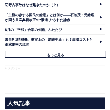
辺野古事故はなぜ起きたのか（上）
「主権の存する国民の総意」とは何か――石破茂・元総理
が問う皇室典範改正の“素通り”された論点
8月の「平和」合唱の欠陥、ふたたび
海自P-1哨戒機、事実上の「調達中止」も？高騰コストと
低稼働率の現実
もっと見る
※ スポンサー
人気記事