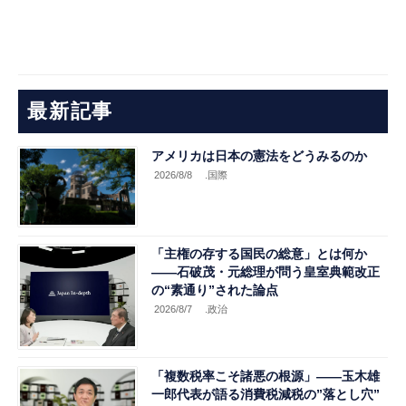
最新記事
アメリカは日本の憲法をどうみるのか
2026/8/8
.国際
「主権の存する国民の総意」とは何か
――石破茂・元総理が問う皇室典範改正
の“素通り”された論点
2026/8/7
.政治
「複数税率こそ諸悪の根源」――玉木雄
一郎代表が語る消費税減税の”落とし穴”