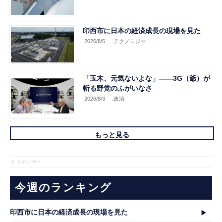
印西市に日本の経済成長の現場を見た
2026/8/5
.テクノロジー
「玉木、元気ないよな」――3G（爺）が
斬る野党のふがいなさ
2026/8/3
.政治
もっと見る
※ スポンサー
今週のランキング
印西市に日本の経済成長の現場を見た