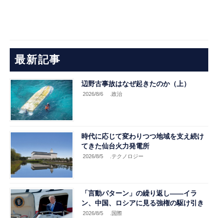
最新記事
辺野古事故はなぜ起きたのか（上）
2026/8/6
.政治
時代に応じて変わりつつ地域を支え続け
てきた仙台火力発電所
2026/8/5
.テクノロジー
「言動パターン」の繰り返し――イラ
ン、中国、ロシアに見る強権の駆け引き
2026/8/5
.国際