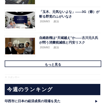
「玉木、元気ないよな」――3G（爺）が
斬る野党のふがいなさ
2026/8/3
.政治
自維政権は“天城越え”か――古川元久氏
が問う消費税減税と円安リスク
2026/8/2
.政治
もっと見る
※ スポンサー
今週のランキング
印西市に日本の経済成長の現場を見た