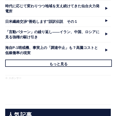
時代に応じて変わりつつ地域を支え続けてきた仙台火力発
電所
日米繊維交渉“善処します”誤訳伝説 その１
「言動パターン」の繰り返し――イラン、中国、ロシアに
見る強権の駆け引き
海自P-1哨戒機、事実上の「調達中止」も？高騰コストと
低稼働率の現実
もっと見る
※ スポンサー
人気記事