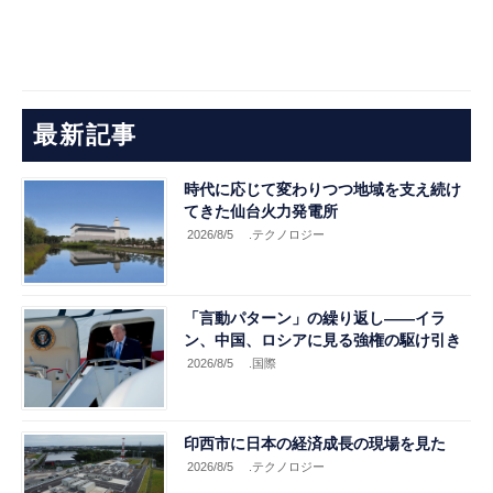
最新記事
時代に応じて変わりつつ地域を支え続け
てきた仙台火力発電所
2026/8/5
.テクノロジー
「言動パターン」の繰り返し――イラ
ン、中国、ロシアに見る強権の駆け引き
2026/8/5
.国際
印西市に日本の経済成長の現場を見た
2026/8/5
.テクノロジー