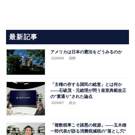
最新記事
アメリカは日本の憲法をどうみるのか
2026/8/8
.国際
「主権の存する国民の総意」とは何か
――石破茂・元総理が問う皇室典範改正
の“素通り”された論点
2026/8/7
.政治
「複数税率こそ諸悪の根源」――玉木雄
一郎代表が語る消費税減税の”落とし穴”