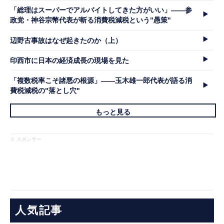
「総理はスーパーでアルバイトしてきた方がいい」――参
政党・神谷宗幣代表が斬る消費税減税という"愚策"
辺野古事故はなぜ起きたのか（上）
印西市に日本の経済成長の現場を見た
「複数税率こそ諸悪の根源」――玉木雄一郎代表が語る消
費税減税の"落とし穴"
もっと見る
※ スポンサー
人気記事