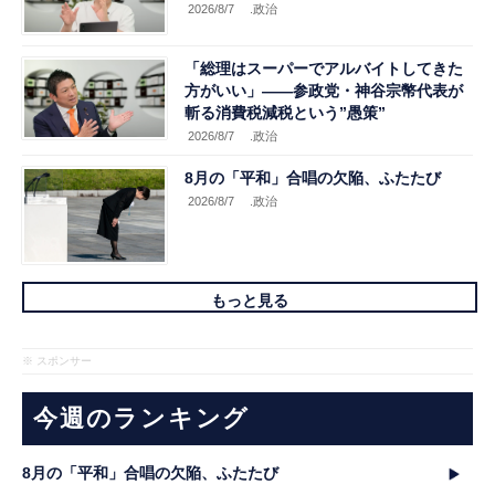
2026/8/7
.政治
「総理はスーパーでアルバイトしてきた
方がいい」――参政党・神谷宗幣代表が
斬る消費税減税という”愚策”
2026/8/7
.政治
8月の「平和」合唱の欠陥、ふたたび
2026/8/7
.政治
もっと見る
※ スポンサー
今週のランキング
8月の「平和」合唱の欠陥、ふたたび