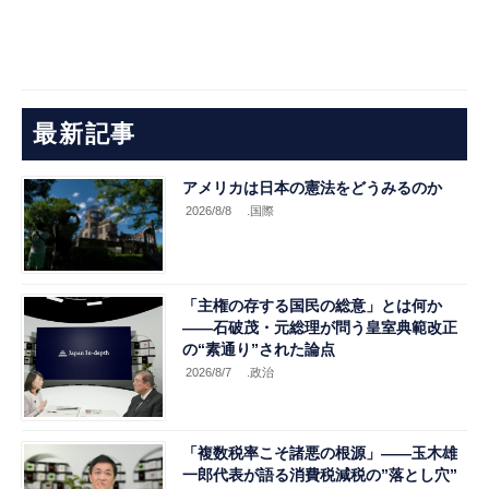
最新記事
アメリカは日本の憲法をどうみるのか
2026/8/8
.国際
「主権の存する国民の総意」とは何か
――石破茂・元総理が問う皇室典範改正
の“素通り”された論点
2026/8/7
.政治
「複数税率こそ諸悪の根源」――玉木雄
一郎代表が語る消費税減税の”落とし穴”