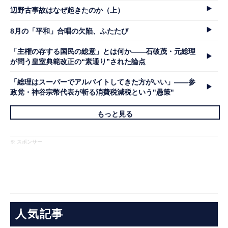
辺野古事故はなぜ起きたのか（上）
8月の「平和」合唱の欠陥、ふたたび
「主権の存する国民の総意」とは何か――石破茂・元総理
が問う皇室典範改正の“素通り”された論点
「総理はスーパーでアルバイトしてきた方がいい」――参
政党・神谷宗幣代表が斬る消費税減税という"愚策"
もっと見る
※ スポンサー
人気記事