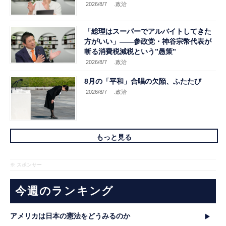
2026/8/7
.政治
「総理はスーパーでアルバイトしてきた
方がいい」――参政党・神谷宗幣代表が
斬る消費税減税という”愚策”
2026/8/7
.政治
8月の「平和」合唱の欠陥、ふたたび
2026/8/7
.政治
もっと見る
※ スポンサー
今週のランキング
アメリカは日本の憲法をどうみるのか