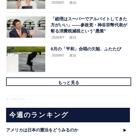
2026/8/7
.政治
「総理はスーパーでアルバイトしてきた
方がいい」――参政党・神谷宗幣代表が
斬る消費税減税という”愚策”
2026/8/7
.政治
8月の「平和」合唱の欠陥、ふたたび
2026/8/7
.政治
もっと見る
※ スポンサー
今週のランキング
アメリカは日本の憲法をどうみるのか