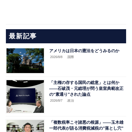
最新記事
アメリカは日本の憲法をどうみるのか
2026/8/8
.国際
「主権の存する国民の総意」とは何か
――石破茂・元総理が問う皇室典範改正
の“素通り”された論点
2026/8/7
.政治
「複数税率こそ諸悪の根源」――玉木雄
一郎代表が語る消費税減税の”落とし穴”