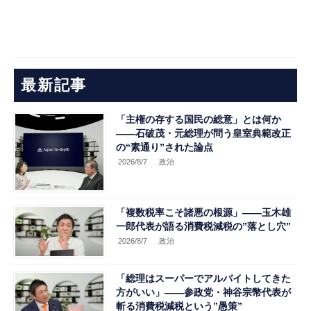
最新記事
「主権の存する国民の総意」とは何か
――石破茂・元総理が問う皇室典範改正
の“素通り”された論点
2026/8/7
.政治
「複数税率こそ諸悪の根源」――玉木雄
一郎代表が語る消費税減税の”落とし穴”
2026/8/7
.政治
「総理はスーパーでアルバイトしてきた
方がいい」――参政党・神谷宗幣代表が
斬る消費税減税という”愚策”