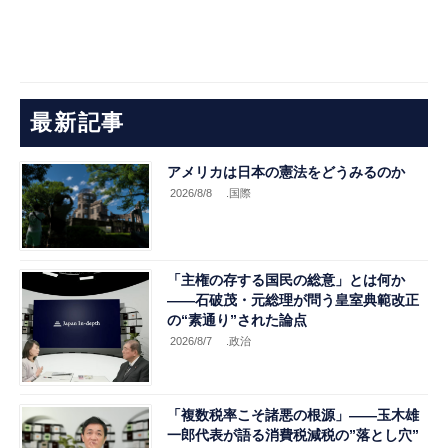
最新記事
アメリカは日本の憲法をどうみるのか
2026/8/8
.国際
「主権の存する国民の総意」とは何か
――石破茂・元総理が問う皇室典範改正
の“素通り”された論点
2026/8/7
.政治
「複数税率こそ諸悪の根源」――玉木雄
一郎代表が語る消費税減税の”落とし穴”