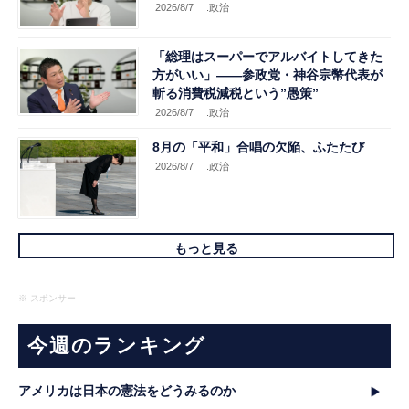
2026/8/7
.政治
「総理はスーパーでアルバイトしてきた
方がいい」――参政党・神谷宗幣代表が
斬る消費税減税という”愚策”
2026/8/7
.政治
8月の「平和」合唱の欠陥、ふたたび
2026/8/7
.政治
もっと見る
※ スポンサー
今週のランキング
アメリカは日本の憲法をどうみるのか