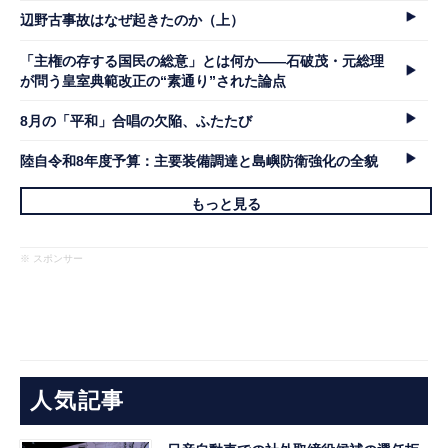
辺野古事故はなぜ起きたのか（上）
「主権の存する国民の総意」とは何か――石破茂・元総理
が問う皇室典範改正の“素通り”された論点
8月の「平和」合唱の欠陥、ふたたび
陸自令和8年度予算：主要装備調達と島嶼防衛強化の全貌
もっと見る
※ スポンサー
人気記事