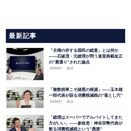
最新記事
「主権の存する国民の総意」とは何か
――石破茂・元総理が問う皇室典範改正
の“素通り”された論点
2026/8/7
.政治
「複数税率こそ諸悪の根源」――玉木雄
一郎代表が語る消費税減税の”落とし穴”
2026/8/7
.政治
「総理はスーパーでアルバイトしてきた
方がいい」――参政党・神谷宗幣代表が
斬る消費税減税という”愚策”