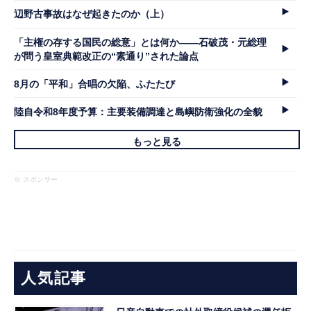
辺野古事故はなぜ起きたのか（上）
「主権の存する国民の総意」とは何か――石破茂・元総理
が問う皇室典範改正の“素通り”された論点
8月の「平和」合唱の欠陥、ふたたび
陸自令和8年度予算：主要装備調達と島嶼防衛強化の全貌
もっと見る
※ スポンサー
人気記事