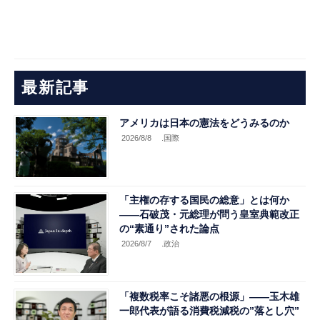
最新記事
アメリカは日本の憲法をどうみるのか
2026/8/8
.国際
「主権の存する国民の総意」とは何か
――石破茂・元総理が問う皇室典範改正
の“素通り”された論点
2026/8/7
.政治
「複数税率こそ諸悪の根源」――玉木雄
一郎代表が語る消費税減税の”落とし穴”