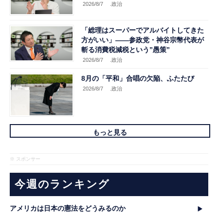
2026/8/7
.政治
「総理はスーパーでアルバイトしてきた
方がいい」――参政党・神谷宗幣代表が
斬る消費税減税という”愚策”
2026/8/7
.政治
8月の「平和」合唱の欠陥、ふたたび
2026/8/7
.政治
もっと見る
※ スポンサー
今週のランキング
アメリカは日本の憲法をどうみるのか