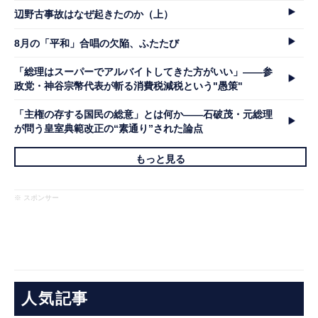
辺野古事故はなぜ起きたのか（上）
8月の「平和」合唱の欠陥、ふたたび
「総理はスーパーでアルバイトしてきた方がいい」――参
政党・神谷宗幣代表が斬る消費税減税という"愚策"
「主権の存する国民の総意」とは何か――石破茂・元総理
が問う皇室典範改正の“素通り”された論点
もっと見る
※ スポンサー
人気記事