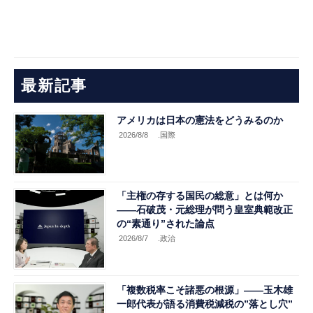
最新記事
アメリカは日本の憲法をどうみるのか
2026/8/8
.国際
「主権の存する国民の総意」とは何か
――石破茂・元総理が問う皇室典範改正
の“素通り”された論点
2026/8/7
.政治
「複数税率こそ諸悪の根源」――玉木雄
一郎代表が語る消費税減税の”落とし穴”