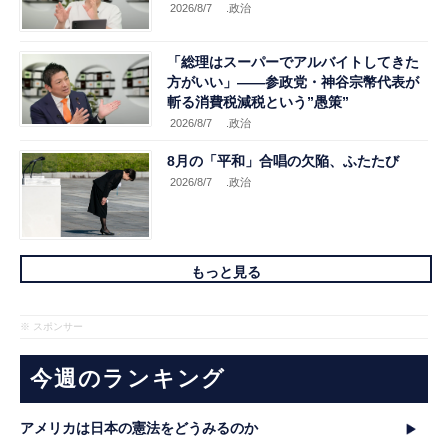
2026/8/7
.政治
「総理はスーパーでアルバイトしてきた
方がいい」――参政党・神谷宗幣代表が
斬る消費税減税という”愚策”
2026/8/7
.政治
8月の「平和」合唱の欠陥、ふたたび
2026/8/7
.政治
もっと見る
※ スポンサー
今週のランキング
アメリカは日本の憲法をどうみるのか