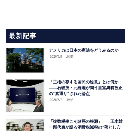
最新記事
アメリカは日本の憲法をどうみるのか
2026/8/8
.国際
「主権の存する国民の総意」とは何か
――石破茂・元総理が問う皇室典範改正
の“素通り”された論点
2026/8/7
.政治
「複数税率こそ諸悪の根源」――玉木雄
一郎代表が語る消費税減税の”落とし穴”