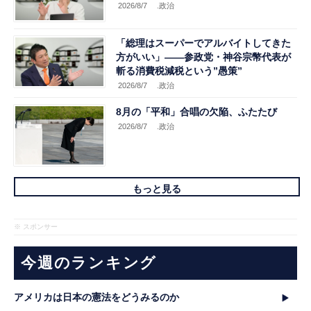
2026/8/7
.政治
「総理はスーパーでアルバイトしてきた
方がいい」――参政党・神谷宗幣代表が
斬る消費税減税という”愚策”
2026/8/7
.政治
8月の「平和」合唱の欠陥、ふたたび
2026/8/7
.政治
もっと見る
※ スポンサー
今週のランキング
アメリカは日本の憲法をどうみるのか