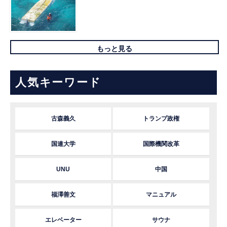
もっと見る
人気キーワード
古森義久
トランプ政権
国連大学
国際機関改革
UNU
中国
福澤善文
マニュアル
エレベーター
サウナ