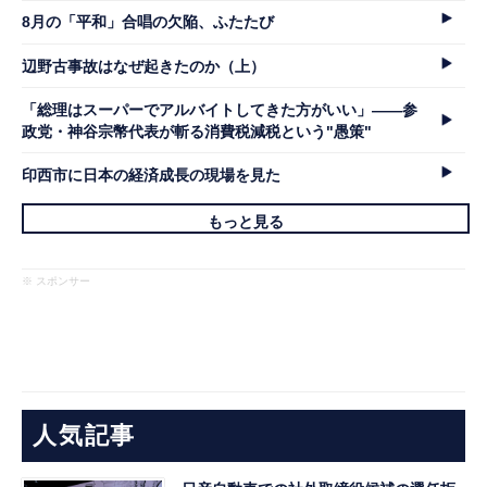
8月の「平和」合唱の欠陥、ふたたび
辺野古事故はなぜ起きたのか（上）
「総理はスーパーでアルバイトしてきた方がいい」――参
政党・神谷宗幣代表が斬る消費税減税という"愚策"
印西市に日本の経済成長の現場を見た
もっと見る
※ スポンサー
人気記事