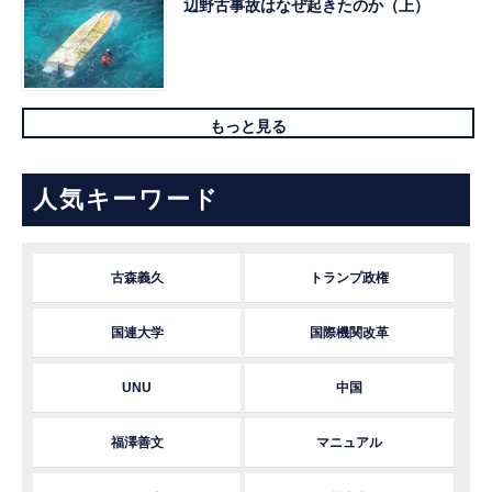
辺野古事故はなぜ起きたのか（上）
もっと見る
人気キーワード
古森義久
トランプ政権
国連大学
国際機関改革
UNU
中国
福澤善文
マニュアル