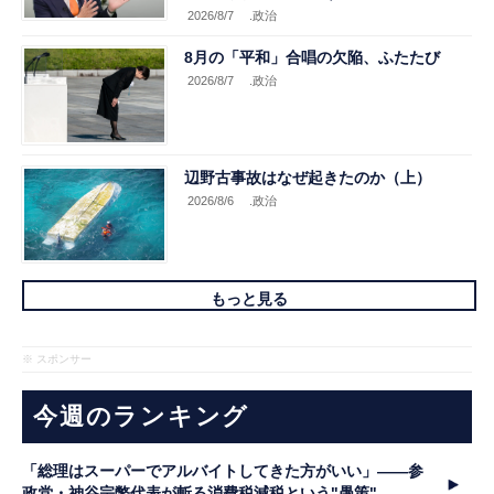
2026/8/7
.政治
8月の「平和」合唱の欠陥、ふたたび
2026/8/7
.政治
辺野古事故はなぜ起きたのか（上）
2026/8/6
.政治
もっと見る
※ スポンサー
今週のランキング
「総理はスーパーでアルバイトしてきた方がいい」――参
政党・神谷宗幣代表が斬る消費税減税という"愚策"