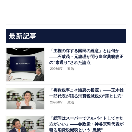
最新記事
「主権の存する国民の総意」とは何か
――石破茂・元総理が問う皇室典範改正
の“素通り”された論点
2026/8/7
.政治
「複数税率こそ諸悪の根源」――玉木雄
一郎代表が語る消費税減税の”落とし穴”
2026/8/7
.政治
「総理はスーパーでアルバイトしてきた
方がいい」――参政党・神谷宗幣代表が
斬る消費税減税という”愚策”