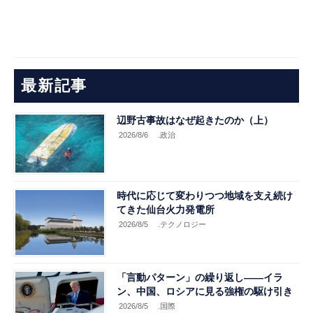
最新記事
辺野古事故はなぜ起きたのか（上）
2026/8/6
.政治
時代に応じて変わりつつ地域を支え続け
てきた仙台火力発電所
2026/8/5
.テクノロジー
「言動パターン」の繰り返し――イラ
ン、中国、ロシアに見る強権の駆け引き
2026/8/5
.国際