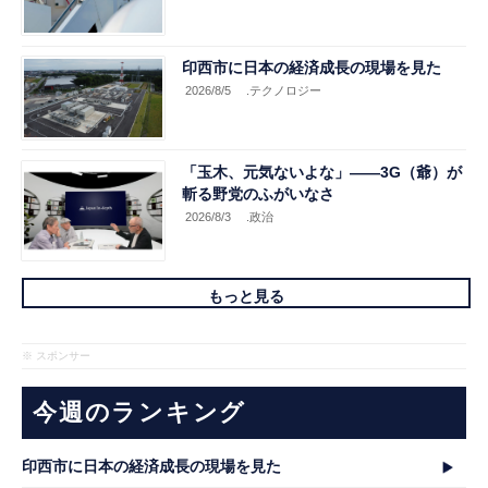
印西市に日本の経済成長の現場を見た
2026/8/5
.テクノロジー
「玉木、元気ないよな」――3G（爺）が
斬る野党のふがいなさ
2026/8/3
.政治
もっと見る
※ スポンサー
今週のランキング
印西市に日本の経済成長の現場を見た