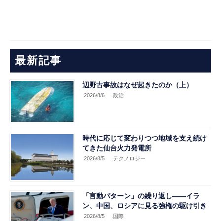
最新記事
辺野古事故はなぜ起きたのか（上）
2026/8/6
.政治
時代に応じて変わりつつ地域を支え続け
てきた仙台火力発電所
2026/8/5
.テクノロジー
「言動パターン」の繰り返し――イラ
ン、中国、ロシアに見る強権の駆け引き
2026/8/5
.国際