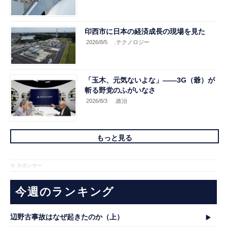
印西市に日本の経済成長の現場を見た
2026/8/5
.テクノロジー
「玉木、元気ないよな」――3G（爺）が
斬る野党のふがいなさ
2026/8/3
.政治
もっと見る
※ スポンサー
今週のランキング
辺野古事故はなぜ起きたのか（上）