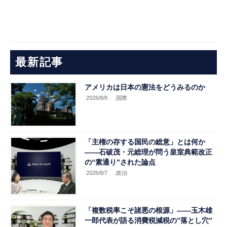
最新記事
アメリカは日本の憲法をどうみるのか
2026/8/8
.国際
「主権の存する国民の総意」とは何か
――石破茂・元総理が問う皇室典範改正
の“素通り”された論点
2026/8/7
.政治
「複数税率こそ諸悪の根源」――玉木雄
一郎代表が語る消費税減税の”落とし穴”