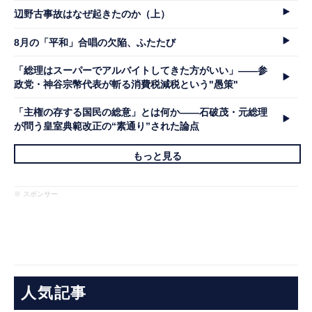
辺野古事故はなぜ起きたのか（上）
8月の「平和」合唱の欠陥、ふたたび
「総理はスーパーでアルバイトしてきた方がいい」――参
政党・神谷宗幣代表が斬る消費税減税という"愚策"
「主権の存する国民の総意」とは何か――石破茂・元総理
が問う皇室典範改正の“素通り”された論点
もっと見る
※ スポンサー
人気記事