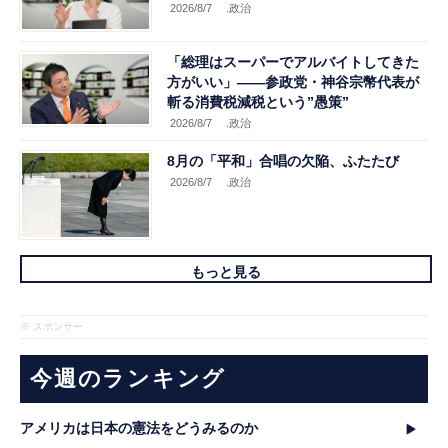
2026/8/7
.政治
「総理はスーパーでアルバイトしてきた
方がいい」――参政党・神谷宗幣代表が
斬る消費税減税という”愚策”
2026/8/7
.政治
8月の「平和」合唱の欠陥、ふたたび
2026/8/7
.政治
もっと見る
※ スポンサー
今週のランキング
アメリカは日本の憲法をどうみるのか