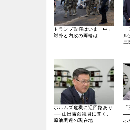
トランプ政権はいま「中」
「
対外と内政の両輪は
ル
三
ホルムズ危機に迂回路あり
「
── 山田吉彦議員に聞く、
―
原油調達の現在地
ふ