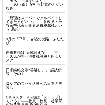
「玉木、元気ないよな」
――3G（爺）が斬る野党のふがい
なさ
「総理はスーパーでアルバイトし
てきた方がいい」――参政党・神
谷宗幣代表が斬る消費税減税とい
う”愚策”
8月の「平和」合唱の欠陥、ふたた
び
自維政権は“天城越え”か――古川
元久氏が問う消費税減税と円安リ
スク
日米繊維交渉“善処します”誤訳伝
説 その１
ロシアのスパイ活動への日本の無
関心
GIGAスクール2期は「ストップし
ている」——教員・校長・起業家
が語る教育現場の現在地