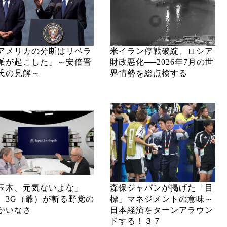
アメリカの分断はリベラ
米イラン停戦破綻、ロシア
派が起こした」～安倍晋
財政悪化──2026年7月の世
氏の見解～
界情勢を総点検する
玉木、元気ないよな」
森保ジャパンが掲げた「目
―3G（爺）が斬る野党の
標」マネジメントの意味～
がいなさ
日本経済をターンアラウン
ドする！３７