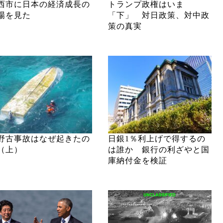
西市に日本の経済成長の
トランプ政権はいま
場を見た
「下」 対日政策、対中政
策の真実
野古事故はなぜ起きたの
日銀1％利上げで得するの
（上）
は誰か 銀行の利ざやと国
庫納付金を検証