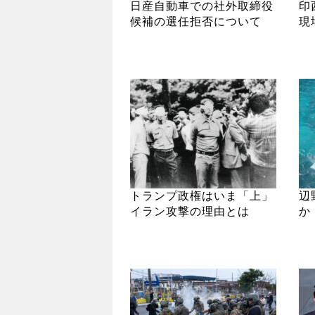
日産自動車での社外取締役
印
候補の選任拒否について
現
トランプ政権はいま「上」
辺
イラン攻撃の理由とは
か