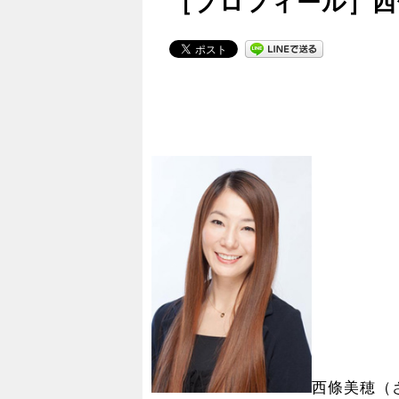
［プロフィール］西
西條美穂（