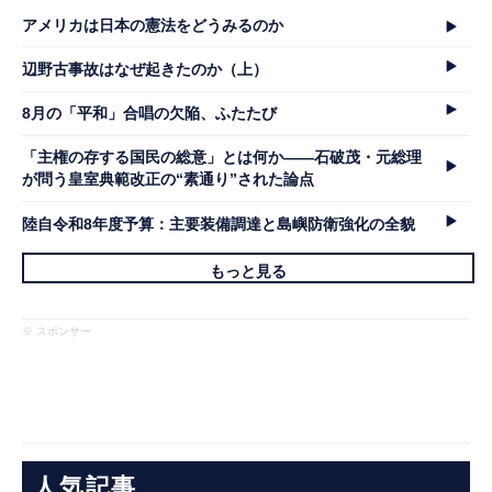
アメリカは日本の憲法をどうみるのか
辺野古事故はなぜ起きたのか（上）
8月の「平和」合唱の欠陥、ふたたび
「主権の存する国民の総意」とは何か――石破茂・元総理
が問う皇室典範改正の“素通り”された論点
陸自令和8年度予算：主要装備調達と島嶼防衛強化の全貌
もっと見る
※ スポンサー
人気記事