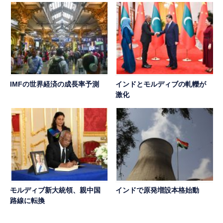
IMFの世界経済の成長率予測
インドとモルディブの軋轢が
激化
モルディブ新大統領、親中国
インドで原発増設本格始動
路線に転換