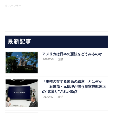
※ スポンサー
最新記事
アメリカは日本の憲法をどうみるのか
2026/8/8
.国際
「主権の存する国民の総意」とは何か
――石破茂・元総理が問う皇室典範改正
の“素通り”された論点
2026/8/7
.政治