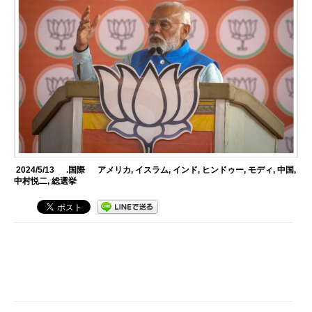
2024/5/13
.国際
アメリカ
,
イスラム
,
インド
,
ヒンドゥー
,
モディ
,
中国
,
中村悦二
,
総選挙