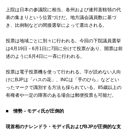
上院は日本の参議院に相当。各州および連邦直轄領の代
表の集まりという位置づけだ。地方議会議員数に基づ
き、比例制などの間接選挙によって選出される。
投票は地域ごとに別々に行われる。今回の下院議員選挙
は4月19日－6月1日に7回に分けて投票があり、開票は前
述のように6月4日に一斉に行われる。
投票は電子投票機を使って行われる。字が読めない人向
けにBJPは「ハスの花」、INCは「手のひら」などとい
ったマークで識別する方法も採られている。85歳以上の
有権者や一定の障害のある場合は郵便投票も可能だ。
■ 情勢－モディ氏が圧倒的
現首相のナレンドラ・モディ氏およびBJPが圧倒的な支