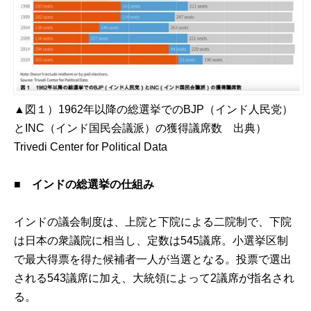
▲図１）1962年以降の総選挙でのBJP（インド人民党）
とINC（インド国民会議派）の獲得議席数 出典）
Trivedi Center for Political Data
■ インドの総選挙の仕組み
インドの議会制度は、上院と下院による二院制で、下院
は日本の衆議院に相当し、定数は545議席。小選挙区制
で最大得票を得た候補者一人が当選となる。投票で選出
される543議席に加え、大統領によって2議席が指名され
る。