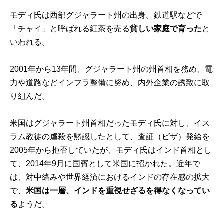
モディ氏は西部グジャラート州の出身。鉄道駅などで
「チャイ」と呼ばれる紅茶を売る
貧しい家庭で育った
と
いわれる。
2001年から13年間、グジャラート州の州首相を務め、電
力や道路などインフラ整備に努め、内外企業の誘致に取
り組んだ。
米国はグジャラート州首相だったモディ氏に対し、イス
ラム教徒の虐殺を黙認したとして、査証（ビザ）発給を
2005年から拒否していたが、モディ氏はインド首相とし
て、2014年9月に国賓として米国に招かれた。近年で
は、対中絡みや世界経済におけるインドの存在感の拡大
で、
米国は一層、インドを重視せざるを得なくなってい
る
ようだ。