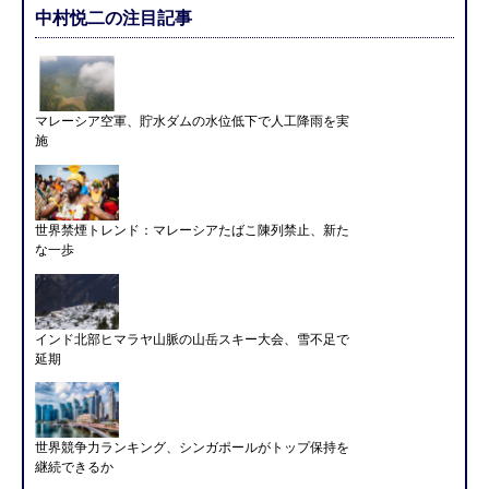
中村悦二の注目記事
マレーシア空軍、貯水ダムの水位低下で人工降雨を実
施
世界禁煙トレンド：マレーシアたばこ陳列禁止、新た
な一歩
インド北部ヒマラヤ山脈の山岳スキー大会、雪不足で
延期
世界競争力ランキング、シンガポールがトップ保持を
継続できるか