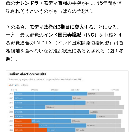
歳の
ナレンドラ・モディ首相
の手腕が向こう5年間も信
認されそうというのがもっぱらの予想だ。
その場合、
モディ政権は3期目に突入
することになる。
一方、最大野党の
インド国民会議派（INC）
を中核とす
る野党連合のI.N.D.I.A.（インド国家開発包括同盟）は首
相候補を選べないなど混乱状況にあるとされる（図１参
照）。