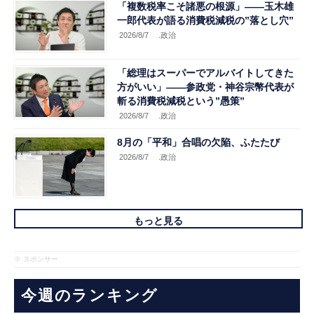
「複数税率こそ諸悪の根源」――玉木雄
一郎代表が語る消費税減税の”落とし穴”
2026/8/7
.政治
「総理はスーパーでアルバイトしてきた
方がいい」――参政党・神谷宗幣代表が
斬る消費税減税という”愚策”
2026/8/7
.政治
8月の「平和」合唱の欠陥、ふたたび
2026/8/7
.政治
もっと見る
※ スポンサー
今週のランキング