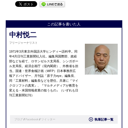
この記事を書いた人
中村悦二
フリージャーナリスト
1971年3月東京外国語大学ヒンディー語科卒。同
年4月日刊工業新聞社入社。編集局国際部、政経
部などを経て、ロサンゼルス支局長、シンガポー
ル支局長。経済企画庁（現内閣府）、外務省を担
当。国連・世界食糧計画（WFP）日本事務所広
報アドバイザー、月刊誌「原子力eye」編集長、
同「工業材料」編集長などを歴任。共著に『マイ
クロソフトの真実』、『マルチメディアが教育を
変える－米国情報産業の狙うもの』（いずれも日
刊工業新聞社刊）
ブログ
/
Facebook
/
ツイッター
執筆記事一覧