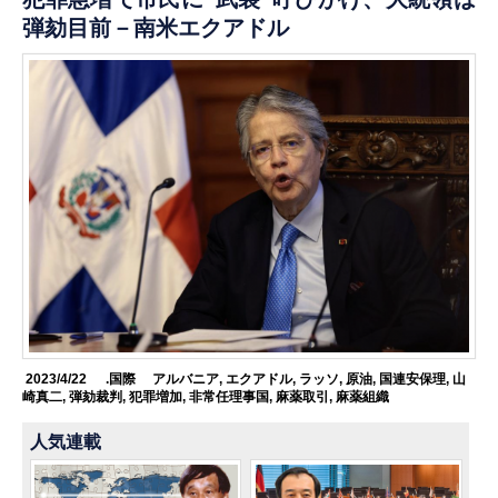
弾劾目前－南米エクアドル
2023/4/22
.国際
アルバニア
,
エクアドル
,
ラッソ
,
原油
,
国連安保理
,
山
崎真二
,
弾劾裁判
,
犯罪増加
,
非常任理事国
,
麻薬取引
,
麻薬組織
人気連載