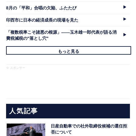
8月の「平和」合唱の欠陥、ふたたび
印西市に日本の経済成長の現場を見た
「複数税率こそ諸悪の根源」――玉木雄一郎代表が語る消
費税減税の"落とし穴"
もっと見る
※ スポンサー
人気記事
日産自動車での社外取締役候補の選任拒
否について