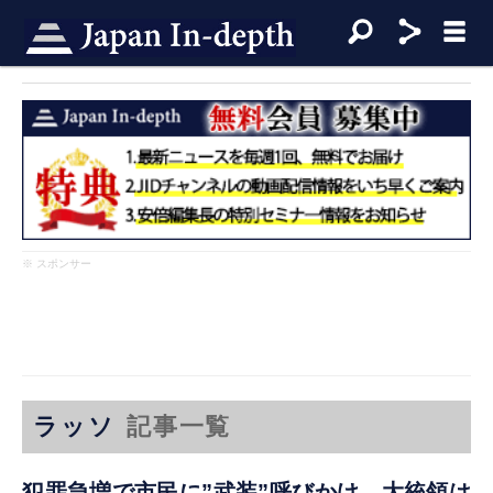
※ スポンサー
ラッソ
記事一覧
犯罪急増で市民に”武装”呼びかけ、大統領は