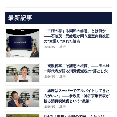
最新記事
「主権の存する国民の総意」とは何か
――石破茂・元総理が問う皇室典範改正
の“素通り”された論点
2026/8/7
.政治
「複数税率こそ諸悪の根源」――玉木雄
一郎代表が語る消費税減税の”落とし穴”
2026/8/7
.政治
「総理はスーパーでアルバイトしてきた
方がいい」――参政党・神谷宗幣代表が
斬る消費税減税という”愚策”
2026/8/7
.政治
8月の「平和」合唱の欠陥、ふたたび