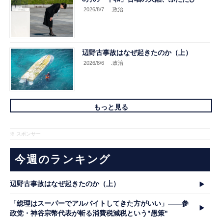
2026/8/7
.政治
辺野古事故はなぜ起きたのか（上）
2026/8/6
.政治
もっと見る
※ スポンサー
今週のランキング
辺野古事故はなぜ起きたのか（上）
「総理はスーパーでアルバイトしてきた方がいい」――参
政党・神谷宗幣代表が斬る消費税減税という"愚策"