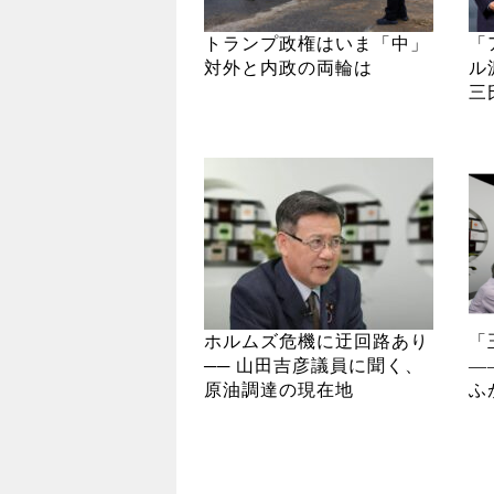
トランプ政権はいま「中」
「
対外と内政の両輪は
ル
三
ホルムズ危機に迂回路あり
「
── 山田吉彦議員に聞く、
―
原油調達の現在地
ふ