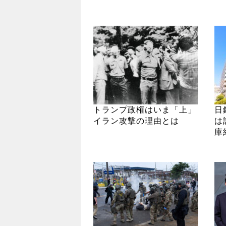
トランプ政権はいま「上」
日
イラン攻撃の理由とは
は
庫