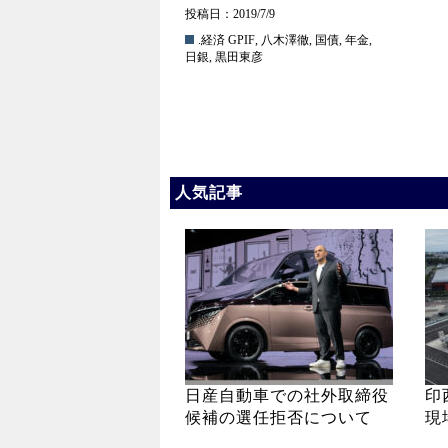
投稿日：2019/7/9
.経済
GPIF
,
八木澤徹
,
国債
,
年金
,
日銀
,
黒田東彦
人気記事
日産自動車での社外取締役
印
候補の選任拒否について
現