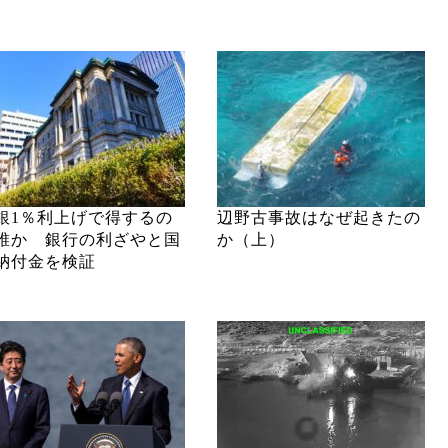
銀1％利上げで得するの
辺野古事故はなぜ起きたの
誰か 銀行の利ざやと国
か（上）
納付金を検証