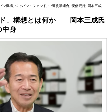
パン機構
,
ジャパン・ファンド
,
中道改革連合
,
安倍宏行
,
岡本三成
,
ド」構想とは何か――岡本三成氏
の中身