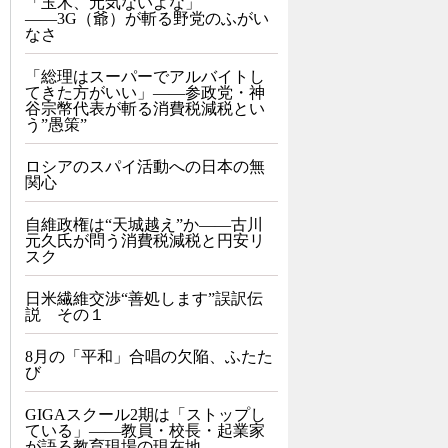
「玉木、元気ないよな」
――3G（爺）が斬る野党のふがい
なさ
「総理はスーパーでアルバイトし
てきた方がいい」――参政党・神
谷宗幣代表が斬る消費税減税とい
う”愚策”
ロシアのスパイ活動への日本の無
関心
自維政権は“天城越え”か――古川
元久氏が問う消費税減税と円安リ
スク
日米繊維交渉“善処します”誤訳伝
説 その１
8月の「平和」合唱の欠陥、ふたた
び
GIGAスクール2期は「ストップし
ている」——教員・校長・起業家
が語る教育現場の現在地