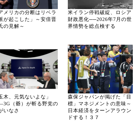
アメリカの分断はリベラ
米イラン停戦破綻、ロシア
派が起こした」～安倍晋
財政悪化──2026年7月の世
氏の見解～
界情勢を総点検する
玉木、元気ないよな」
森保ジャパンが掲げた「目
―3G（爺）が斬る野党の
標」マネジメントの意味～
がいなさ
日本経済をターンアラウン
ドする！３７