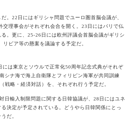
だ。22日にはギリシャ問題でユーロ圏首脳会議が、
外交理事会がそれぞれ会合を開く。23日にはパリで仏
る。更に、25-26日には欧州評議会首脳会議がギリシ
、リビア等の懸案を議論する予定だ。
2日には東京とソウルで正常化50周年記念式典がそれぞ
には南シナ海で海上自衛隊とフィリピン海軍が共同訓練
D（戦略・経済対話）を、それぞれ行う予定だ。
ブで対日輸入制限問題に関する日韓協議が、28日にはユネ
する決定が予定されている。どうやら日韓関係にとっ
そうだ。