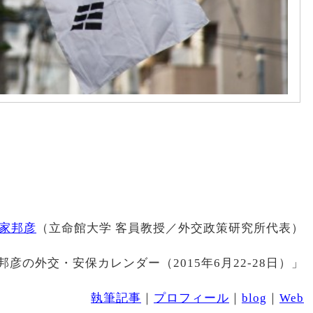
家邦彦
（立命館大学 客員教授／外交政策研究所代表）
邦彦の外交・安保カレンダー（2015年6月22-28日）」
執筆記事
｜
プロフィール
｜
blog
｜
Web