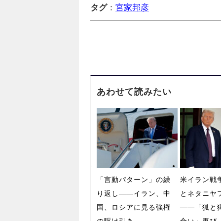
タグ
：
宮家邦彦
あわせて読みたい
「言動パターン」の繰
米イラン戦
り返し――イラン、中
とネタニヤ
国、ロシアに見る強権
――「狐と