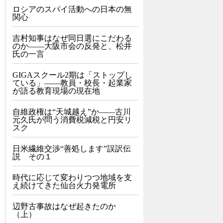
ロシアのスパイ活動への日本の無
関心
吉村知事はなぜ同日選にこだわる
のか――大阪市会の反発と、松井
氏の一言
GIGAスクール2期は「ストップし
ている」——教員・校長・起業家
が語る教育現場の現在地
自維政権は“天城越え”か――古川
元久氏が問う消費税減税と円安リ
スク
日米繊維交渉“善処します”誤訳伝
説 その１
時代に応じて変わりつつ地域を支
え続けてきた仙台火力発電所
辺野古事故はなぜ起きたのか
（上）