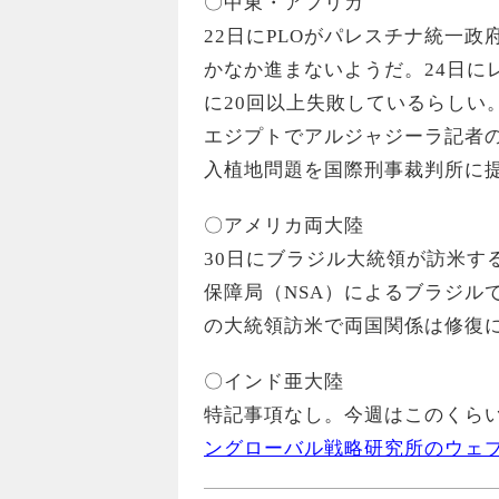
〇中東・アフリカ
22日にPLOがパレスチナ統一
かなか進まないようだ。24日に
に20回以上失敗しているらしい
エジプトでアルジャジーラ記者
入植地問題を国際刑事裁判所に
〇アメリカ両大陸
30日にブラジル大統領が訪米する
保障局（NSA）によるブラジル
の大統領訪米で両国関係は修復
〇インド亜大陸
特記事項なし。今週はこのくら
ングローバル戦略研究所のウェ