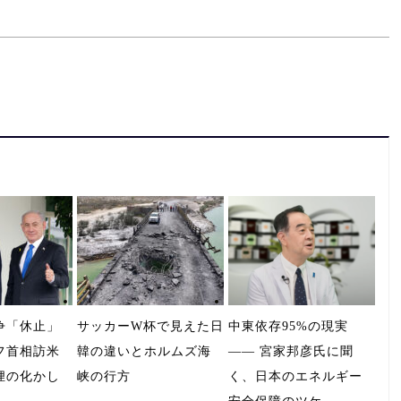
争「休止」
サッカーW杯で見えた日
中東依存95%の現実
フ首相訪米
韓の違いとホルムズ海
―― 宮家邦彦氏に聞
狸の化かし
峡の行方
く、日本のエネルギー