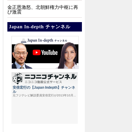
金正恩激怒、北朝鮮権力中枢に再
び激震
Japan In-depth チャンネル