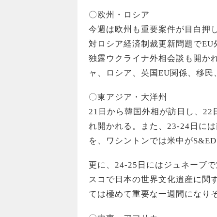
〇欧州・ロシア
今週は欧州も重要案件が目白押し
対ロシア経済制裁更新問題でEU
独露ウクライナ外相会談も開かれ
ャ、ロシア、英国EU関係、移民
〇東アジア・大洋州
21日から韓国外相が訪日し、2
れ開かれる。また、23-24日
を、ワシントンでは米中がS&E
更に、24-25日にはジュネー
スコで日本の世界文化遺産に関
ては極めて重要な一週間になり