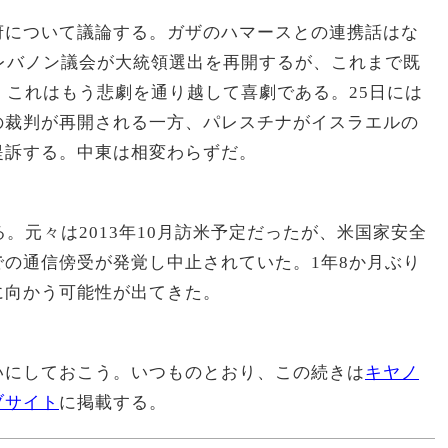
政府について議論する。ガザのハマースとの連携話はな
レバノン議会が大統領選出を再開するが、これまで既
。これはもう悲劇を通り越して喜劇である。25日には
の裁判が再開される一方、パレスチナがイスラエルの
提訴する。中東は相変わらずだ。
。元々は2013年10月訪米予定だったが、米国家安全
での通信傍受が発覚し中止されていた。1年8か月ぶり
に向かう可能性が出てきた。
いにしておこう。いつものとおり、この続きは
キヤノ
ブサイト
に掲載する。