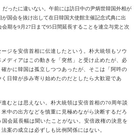
し」だったに違いない。午前には訪日中の尹炳世韓国外相が
相が国会を抜け出して在日韓国大使館主催記念式典に出
会期を9月27日まで95日間延長することを連立与党と次
セージを安倍首相に伝達したという。朴大統領もソウ
本メディアはこの動きを「突然」と受け止めたが、必
、確かに韓国は孤立しつつあったが、そこは「阿吽の
やく日韓が歩み寄り始めたのだとしたら大歓迎であ
進むとは思えない。朴大統領は安倍首相の70周年談
、米中の出方などを慎重に見極めながら決断するだろ
う国会延長幅は聞いたことがない。安倍政権の決意を
と法案の成立は必ずしも比例関係にはない。