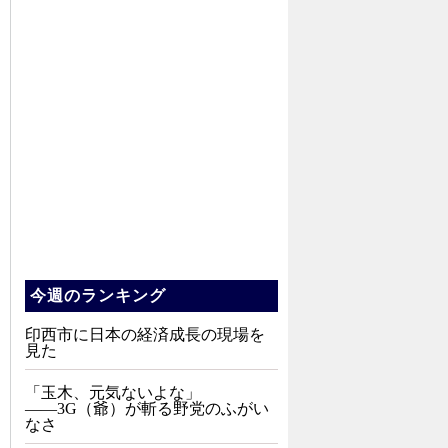
今週のランキング
印西市に日本の経済成長の現場を
見た
「玉木、元気ないよな」
――3G（爺）が斬る野党のふがい
なさ