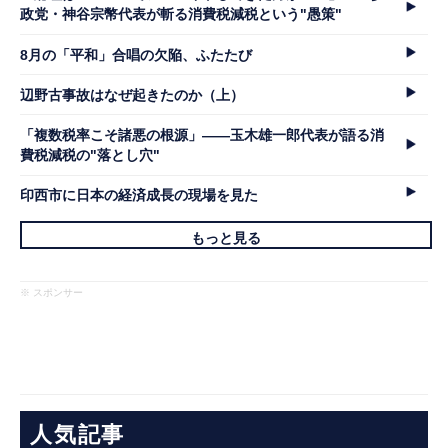
政党・神谷宗幣代表が斬る消費税減税という"愚策"
8月の「平和」合唱の欠陥、ふたたび
辺野古事故はなぜ起きたのか（上）
「複数税率こそ諸悪の根源」――玉木雄一郎代表が語る消
費税減税の"落とし穴"
印西市に日本の経済成長の現場を見た
もっと見る
※ スポンサー
人気記事