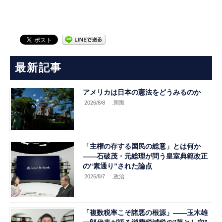
最新記事
アメリカは日本の憲法をどうみるのか
2026/8/8
.国際
「主権の存する国民の総意」とは何か
――石破茂・元総理が問う皇室典範改正
の“素通り”された論点
2026/8/7
.政治
「複数税率こそ諸悪の根源」――玉木雄