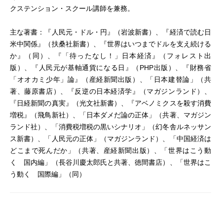
クステンション・スクール講師を兼務。
主な著書：『人民元・ドル・円』（岩波新書）、『経済で読む日
米中関係』（扶桑社新書）、『世界はいつまでドルを支え続ける
か』（同）、『「待ったなし！」日本経済』（フォレスト出
版）、『人民元が基軸通貨になる日』（PHP出版）、『財務省
「オオカミ少年」論』（産経新聞出版）、「日本建替論」（共
著、藤原書店）、『反逆の日本経済学』（マガジンランド）、
『日経新聞の真実』（光文社新書）、『アベノミクスを殺す消費
増税』（飛鳥新社）、「日本ダメだ論の正体」（共著、マガジン
ランド社）、「消費税増税の黒いシナリオ」（幻冬舎ルネッサン
ス新書）、「人民元の正体」（マガジンランド）、「中国経済は
どこまで死んだか」（共著、産経新聞出版）、「世界はこう動
く 国内編」（長谷川慶太郎氏と共著、徳間書店）、「世界はこ
う動く 国際編」（同）