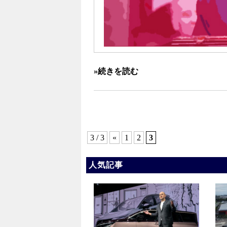
»続きを読む
3 / 3
«
1
2
3
人気記事