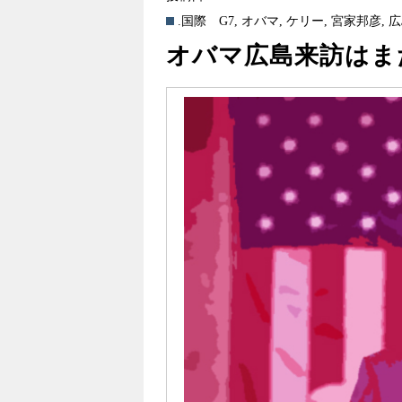
.国際
G7
,
オバマ
,
ケリー
,
宮家邦彦
,
広
オバマ広島来訪はま