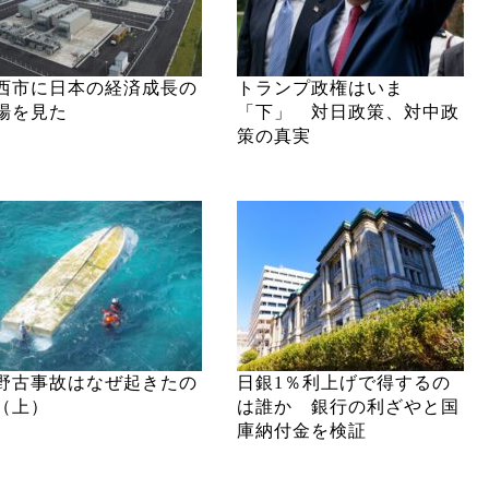
西市に日本の経済成長の
トランプ政権はいま
場を見た
「下」 対日政策、対中政
策の真実
野古事故はなぜ起きたの
日銀1％利上げで得するの
（上）
は誰か 銀行の利ざやと国
庫納付金を検証