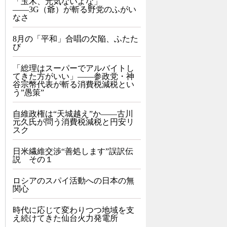
「玉木、元気ないよな」
――3G（爺）が斬る野党のふがい
なさ
8月の「平和」合唱の欠陥、ふたた
び
「総理はスーパーでアルバイトし
てきた方がいい」――参政党・神
谷宗幣代表が斬る消費税減税とい
う”愚策”
自維政権は“天城越え”か――古川
元久氏が問う消費税減税と円安リ
スク
日米繊維交渉“善処します”誤訳伝
説 その１
ロシアのスパイ活動への日本の無
関心
時代に応じて変わりつつ地域を支
え続けてきた仙台火力発電所