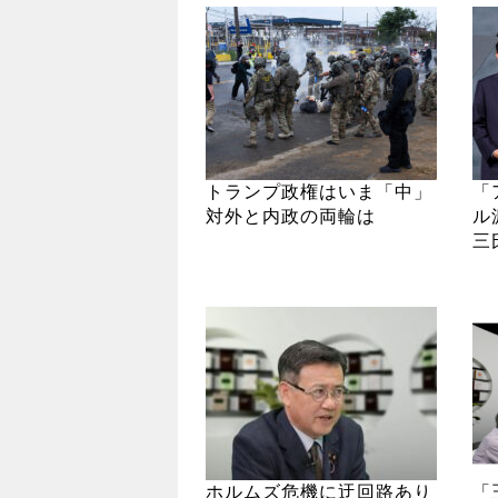
トランプ政権はいま「中」
「
対外と内政の両輪は
ル
三
ホルムズ危機に迂回路あり
「