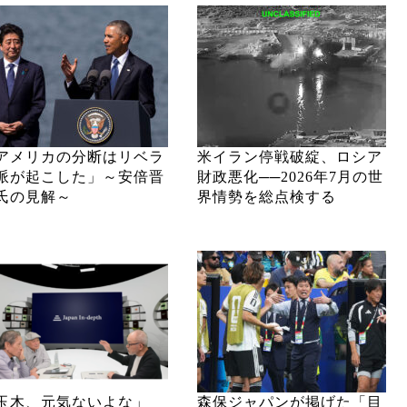
アメリカの分断はリベラ
米イラン停戦破綻、ロシア
派が起こした」～安倍晋
財政悪化──2026年7月の世
氏の見解～
界情勢を総点検する
玉木、元気ないよな」
森保ジャパンが掲げた「目