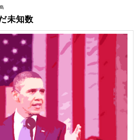
島
だ未知数