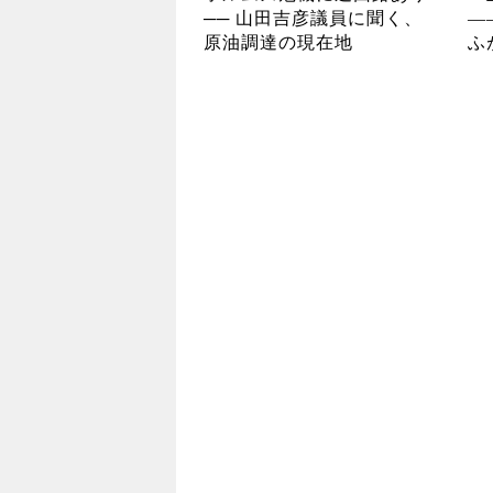
── 山田吉彦議員に聞く、
―
原油調達の現在地
ふ