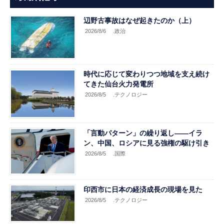
辺野古事故はなぜ起きたのか（上）
2026/8/6
.政治
時代に応じて変わりつつ地域を支え続け
てきた仙台火力発電所
2026/8/5
.テクノロジー
「言動パターン」の繰り返し――イラ
ン、中国、ロシアに見る強権の駆け引き
2026/8/5
.国際
印西市に日本の経済成長の現場を見た
2026/8/5
.テクノロジー