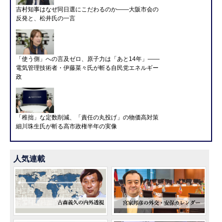
吉村知事はなぜ同日選にこだわるのか――大阪市会の
反発と、松井氏の一言
「使う側」への言及ゼロ、原子力は「あと14年」――
電気管理技術者・伊藤菜々氏が斬る自民党エネルギー
政
「稚拙」な定数削減、「責任の丸投げ」の物価高対策
細川珠生氏が斬る高市政権半年の実像
人気連載