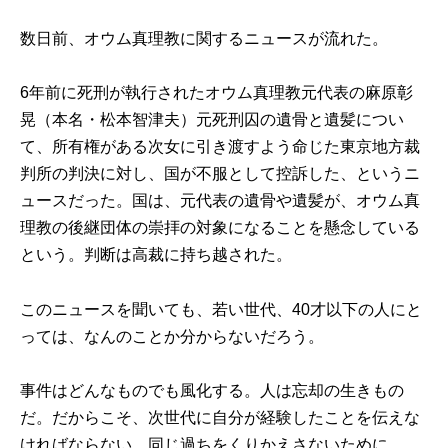
数日前、オウム真理教に関するニュースが流れた。
6年前に死刑が執行されたオウム真理教元代表の麻原彰
晃（本名・松本智津夫）元死刑囚の遺骨と遺髪につい
て、所有権がある次女に引き渡すよう命じた東京地方裁
判所の判決に対し、国が不服として控訴した、というニ
ュースだった。国は、元代表の遺骨や遺髪が、オウム真
理教の後継団体の崇拝の対象になることを懸念している
という。判断は高裁に持ち越された。
このニュースを聞いても、若い世代、40才以下の人にと
っては、なんのことか分からないだろう。
事件はどんなものでも風化する。人は忘却の生きもの
だ。だからこそ、次世代に自分が経験したことを伝えな
ければならない。同じ過ちをくりかえさないために。