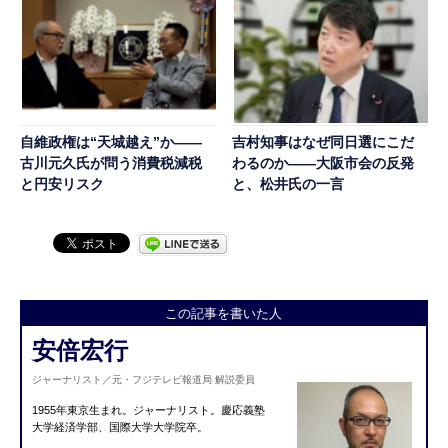
自維政権は“天城越え”か――
吉村知事はなぜ同日選にこだ
古川元久氏が問う消費税減税
わるのか――大阪市会の反発
と円安リスク
と、松井氏の一言
この記事を書いた人
安倍宏行
ジャーナリスト／元・フジテレビ報道局 解説委員
1955年東京生まれ。ジャーナリスト。慶応義塾
大学経済学部、国際大学大学院卒。