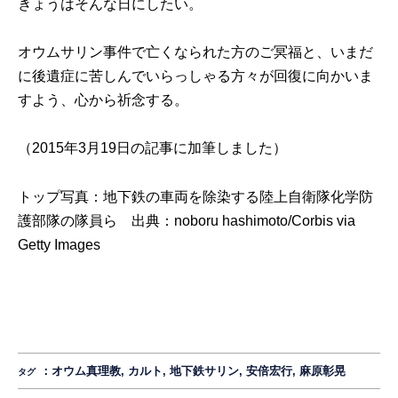
きょうはそんな日にしたい。
オウムサリン事件で亡くなられた方のご冥福と、いまだ
に後遺症に苦しんでいらっしゃる方々が回復に向かいま
すよう、心から祈念する。
（2015年3月19日の記事に加筆しました）
トップ写真：地下鉄の車両を除染する陸上自衛隊化学防
護部隊の隊員ら 出典：
noboru hashimoto/Corbis via
Getty Images
：
オウム真理教
,
カルト
,
地下鉄サリン
,
安倍宏行
,
麻原彰晃
タグ