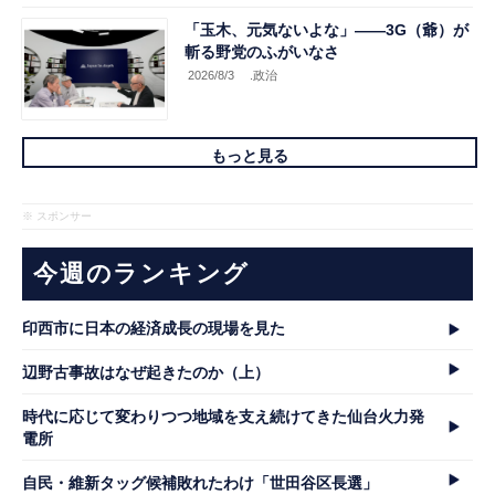
「玉木、元気ないよな」――3G（爺）が
斬る野党のふがいなさ
2026/8/3
.政治
もっと見る
※ スポンサー
今週のランキング
印西市に日本の経済成長の現場を見た
辺野古事故はなぜ起きたのか（上）
時代に応じて変わりつつ地域を支え続けてきた仙台火力発
電所
自民・維新タッグ候補敗れたわけ「世田谷区長選」