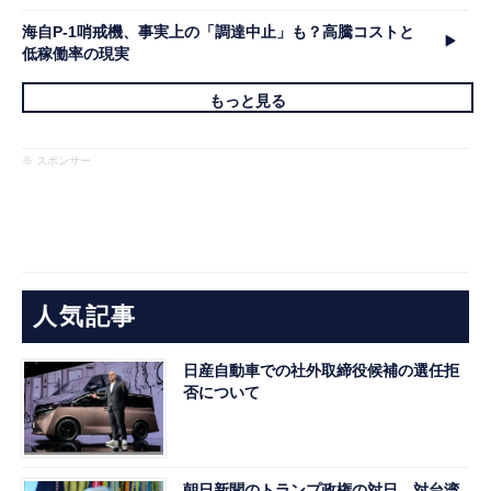
海自P-1哨戒機、事実上の「調達中止」も？高騰コストと
低稼働率の現実
もっと見る
※ スポンサー
人気記事
日産自動車での社外取締役候補の選任拒
否について
朝日新聞のトランプ政権の対日、対台湾