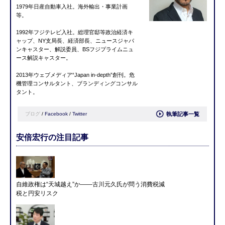
1979年日産自動車入社。海外輸出・事業計画
等。
1992年フジテレビ入社。総理官邸等政治経済キ
ャップ、NY支局長、経済部長、ニュースジャパ
ンキャスター、解説委員、BSフジプライムニュ
ース解説キャスター。
2013年ウェブメディア“Japan in-depth”創刊。危
機管理コンサルタント、ブランディングコンサル
タント。
ブログ
/
Facebook
/
Twitter
執筆記事一覧
安倍宏行の注目記事
自維政権は“天城越え”か――古川元久氏が問う消費税減
税と円安リスク