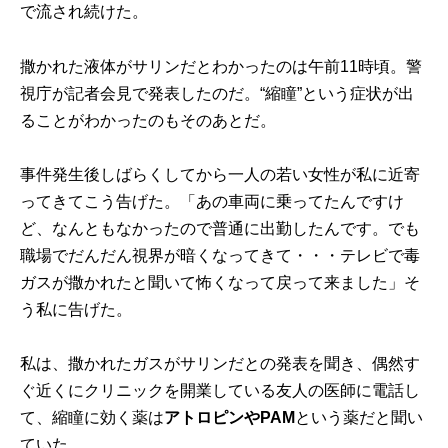
で流され続けた。
撒かれた液体がサリンだとわかったのは午前11時頃。警
視庁が記者会見で発表したのだ。“縮瞳”という症状が出
ることがわかったのもそのあとだ。
事件発生後しばらくしてから一人の若い女性が私に近寄
ってきてこう告げた。「あの車両に乗ってたんですけ
ど、なんともなかったので普通に出勤したんです。でも
職場でだんだん視界が暗くなってきて・・・テレビで毒
ガスが撒かれたと聞いて怖くなって戻って来ました」そ
う私に告げた。
私は、撒かれたガスがサリンだとの発表を聞き、偶然す
ぐ近くにクリニックを開業している友人の医師に電話し
て、縮瞳に効く薬は
アトロピンやPAM
という薬だと聞い
ていた。