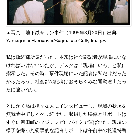
▲写真 地下鉄サリン事件（1995年3月20日）出典：
Yamaguchi Haruyoshi/Sygma via Getty Images
私は政経部所属だった。本来は社会部記者が現場にいな
ければいけないのだが、デスクは「現場にいろ」と私に
指示した。その時、事件現場にいた記者は私だけだった
からだろう。社会部の記者はおそらくみな通勤途上だっ
たに違いない。
とにかく私は様々な人にインタビューし、現場の状況を
無我夢中でしゃべり続けた。収録した映像とリポートは
すぐに河田町のフジテレビにバイクで運ばれた。現場の
様子を撮った衝撃的な記者リポートは午前中の報道特番