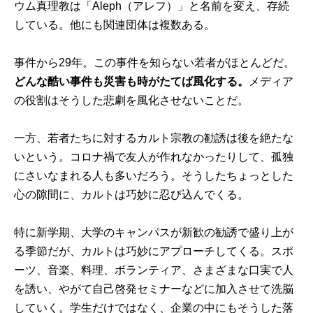
ウム真理教は「Aleph（アレフ）」と名前を変え、存続
している。他にも関連団体は複数ある。
事件から29年。この事件を知らない若者がほとんどだ。
どんな酷い事件も災害も時がたてば風化する。
メディア
の役割はそうした悲劇を風化させないことだ。
一方、若者たちに対するカルト宗教の勧誘は後を絶たな
いという。コロナ禍で友人が作れなかったりして、孤独
にさいなまれる人も多いだろう。そうしたちょっとした
心の隙間に、カルトは巧妙に忍び込んでくる。
特に新学期、大学のキャンパスが新歓の勧誘で盛り上が
る季節だが、カルトは巧妙にアプローチしてくる。スポ
ーツ、音楽、料理、ボランティア、さまざまな口実で人
を誘い、やがて自己啓発セミナーなどに加入させて洗脳
していく。学生だけではなく、企業の中にもそうした落