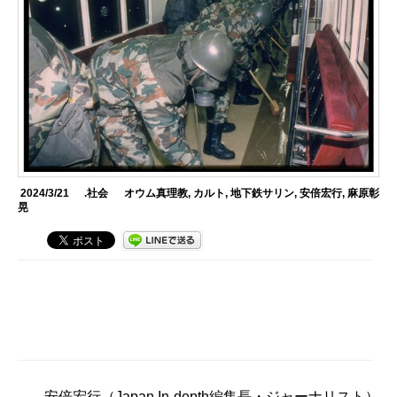
2024/3/21
.社会
オウム真理教
,
カルト
,
地下鉄サリン
,
安倍宏行
,
麻原彰
晃
安倍宏行
（Japan In-depth編集長・ジャーナリスト）