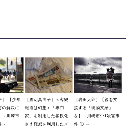
子］ 【少年
［渡辺真由子］＜客観
［岩田太郎］【親を支
何の解決に
報道は幻想＞「専門
援する「現物支給」
】～川崎市
家」を利用した客観化
を】～川崎市中1殺害事
件～
さえ権威を利用したメ
件 ① ～