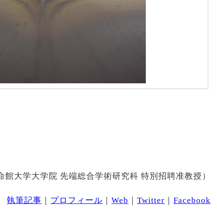
命館大学大学院 先端総合学術研究科 特別招聘准教授）
執筆記事
｜
プロフィール
｜
Web
｜
Twitter
｜
Facebook