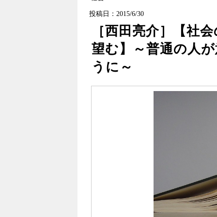
投稿日：2015/6/30
［西田亮介］【社会
望む】～普通の人が
うに～