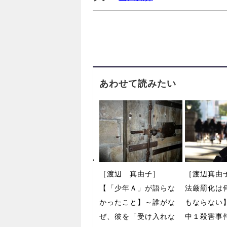
あわせて読みたい
［渡辺 真由子］
［渡辺真由
【「少年Ａ」が語らな
法厳罰化は
かったこと】～誰がな
もならない
ぜ、彼を「受け入れな
中１殺害事