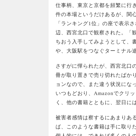
仕事柄、東京と京都を頻繁に行
件の本場というだけあるが、関
「ランキング1位」の座で表示
辺、西宮北口で観察された。「
ちおう入手してみようとして、
や、大阪駅をつなぐターミナル
さすがに憚られたが、西宮北口
冊が取り置きで売り切れたばか
ョンなので、また違う状況になっ
いつもどおり、Amazonでク
く、他の書籍とともに、翌日に
被害者感情は察するにあまりあ
ば、このような書籍は手に取り
個人的には、できれば多くの人