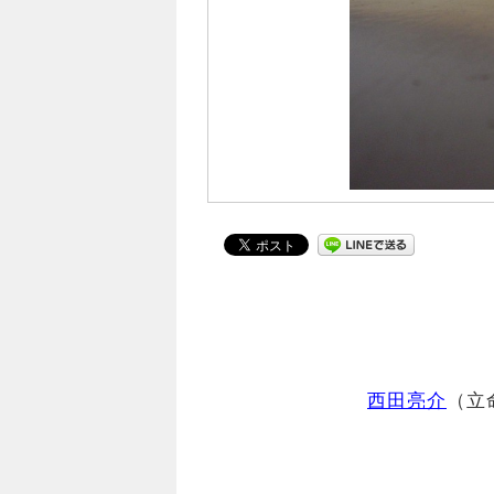
西田亮介
（立