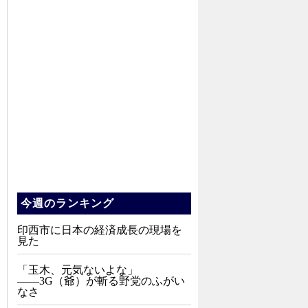
今週のランキング
印西市に日本の経済成長の現場を
見た
「玉木、元気ないよな」
――3G（爺）が斬る野党のふがい
なさ