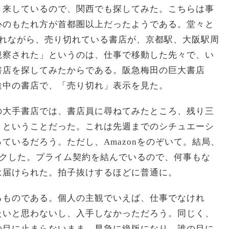
き来しているので、関西でも探してみた。こちらは事
心のもたれ方が首都圏以上だったようである。堂々と
されながら、売り切れている書店が、京都駅、大阪駅周
観察された」というのは、仕事で移動した先々で、い
書店を探してみたからである。阪急梅田の巨大書店
途中の書店で、「売り切れ」表示を見た。
の大手書店では、書店員に尋ねてみたところ、残り三
りということだった。これは先週までのシチュエーシ
ているだろう。ただし、Amazonをのぞいて。結局、
リックした。プライム契約を結んでいるので、何事もな
は届けられた。拍子抜けするほどに普通に。
るものである。個人の主観でいえば、仕事でなけれ
たいと思わないし、入手しなかっただろう。同じく、
の目に止まらないまま、早急に絶版になり、誰の目に