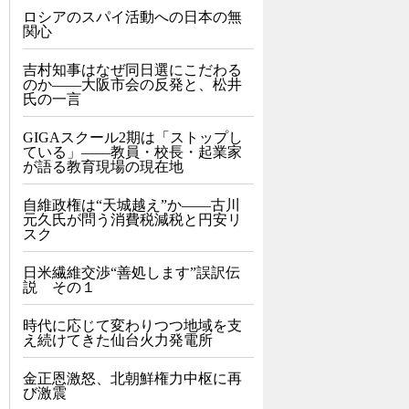
ロシアのスパイ活動への日本の無
関心
吉村知事はなぜ同日選にこだわる
のか――大阪市会の反発と、松井
氏の一言
GIGAスクール2期は「ストップし
ている」——教員・校長・起業家
が語る教育現場の現在地
自維政権は“天城越え”か――古川
元久氏が問う消費税減税と円安リ
スク
日米繊維交渉“善処します”誤訳伝
説 その１
時代に応じて変わりつつ地域を支
え続けてきた仙台火力発電所
金正恩激怒、北朝鮮権力中枢に再
び激震