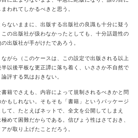
しまわれてしかるべきと思う。
とらないままに、出版する出版社の良識も十分に疑う
、この出版社が扱わなかったとしても、十分話題性の
他の出版社が手がけたであろう。
りながら（このケースは、この設定で出版される以上
後半以後平板な更正譚に落ち着く、いささか不自然で
く論評する気はおきない。
な書籍でさえも、内容によって規制されるべきかと問
のかもしれない。そもそも「書籍」というパッケージ
として、たとえばネットで、全文を公開してしまえ
は極めて困難だからである。信ぴょう性はさておき、
ィアが取り上げたことだろう。