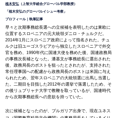
植木安弘
（上智大学総合グローバル学部教授）
「植木安弘のグローバルイシュー考察」
プロフィール
｜
執筆記事
早々と次期事務総長選への立候補を表明したのは東欧に
位置するスロベニアの元大統領ダニロ・チュルクだ。
2014年1月にスロベニア政府によって指名された。チュ
ルクは旧ユーゴスラビアから独立したスロベニアで外交
官を務め、1990年代に国連大使を務めた後、国連政務局
の事務次長補となった。潘基文が事務総長に選出された
後、政務局長のポストを狙ったとされたが、支持された
常任理事国への配慮から政務局長のポストは米国に与え
られたため、翌年スロベニアの大統領選に出馬し当選し
た。二期目を目指した2012年の選挙で落選したため、そ
の後リュブリャナ大学で教鞭を取っているが、国連時代
から次期事務総長への意欲を持っていた。
次に候補となったのが、ブルガリア出身で、現在ユネス
コ（国際教育科学文化機関）の事務局長をしているイリ