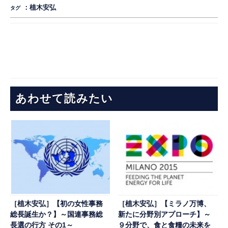
：
植木安弘
タグ
あわせて読みたい
［植木安弘］【初の女性事務
［植木安弘］【ミラノ万博、
総長誕生か？】～国連事務総
新たに分野別アプローチ】～
長選の行方 その1～
９分野で、食と食糧の未来を