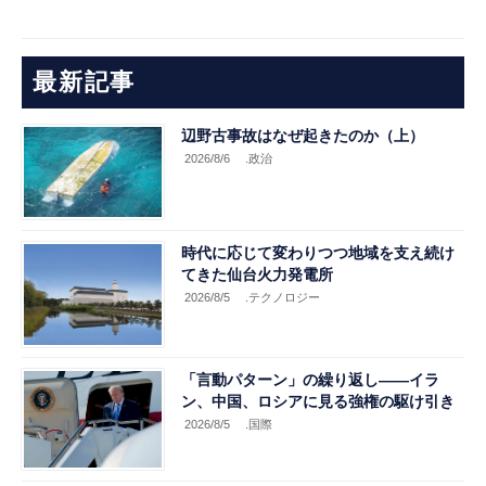
最新記事
辺野古事故はなぜ起きたのか（上）
2026/8/6
.政治
時代に応じて変わりつつ地域を支え続け
てきた仙台火力発電所
2026/8/5
.テクノロジー
「言動パターン」の繰り返し――イラ
ン、中国、ロシアに見る強権の駆け引き
2026/8/5
.国際