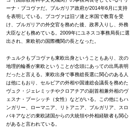
ーナ・ブコヴァだ。ブルガリア政府が2014年6月に支持
を表明している。ブコヴァは旧ソ連と米国で教育を受
け、ブルガリアの外交官を務めた後、政界入りし、外務
大臣なども務めている。2009年にユネスコ事務局長に選
出され、東欧初の国際機関の長となった。
チュルクもブコヴァも東欧出身ということもあり、次の
地理的輪番が東欧ということが念頭にあっての出馬表明
だったと言える。東欧出身で事務総長選に関心のある人
は他にもおり、セルビアの外相や国連総会議長を務めた
ヴュク・ジェレミッチやクロアチアの副首相兼外相のヴ
ェスナ・プーシッチ（女性）などがいる。この他にもハ
ンガリー、ローマニア、リトアニア、ブルガリア、スロ
バキアなどの東欧諸国からの大統領や外相経験者も関心
があると言われている。