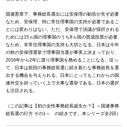
国連憲章下、事務総長選出には安保理の勧告が先ず必要
なため、安保理、特に常任理事国の支持が必要であるこ
とには変わりはない。ただ、安保理で決議が採択される
ためには15ヵ国の理事国のうち9ヵ国の賛成投票が必要
なため、非常任理事国の支持も大切となる。日本は今年
の秋の安保理選挙で理事国当選が事実上決まっており、
2016年から2年に渡り理事国を務めることになる。従っ
て、日本は前回の事務総長選に続き新たな事務総長を選
出する機会を与えられる。日本にとってもこれからの国
連外交を担っていく上で大事な選挙である。日本の選択
も注目される。
（この記事は
【初の女性事務総長誕生か？】～国連事務
総長選の行方 その1～
の続きです。本シリーズ全2回）