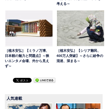
考える～
［植木安弘］【ミラノ万博、
［植木安弘］【シリア難民、
日本館の魅力と問題点】～狭
400万人突破】～さらに紛争の
いエンタメ会場、外から見え
混迷、深まる～
ず～
人気連載