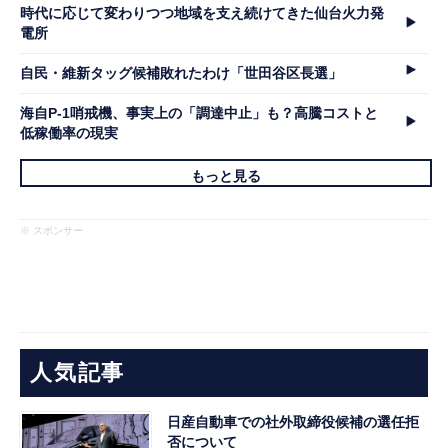
時代に応じて変わりつつ地域を支え続けてきた仙台火力発
電所
自民・維新タッグ候補敗れたわけ「世田谷区長選」
海自P-1哨戒機、事実上の「調達中止」も？高騰コストと
低稼働率の現実
もっと見る
※ スポンサー
人気記事
日産自動車での社外取締役候補の選任拒
否について