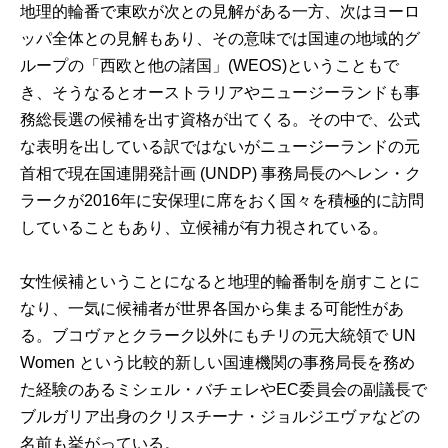
地理的輪番で東欧が次との見解がある一方、次はヨーロ
ッパ全体との見解もあり、その意味では国連の地域的グ
ループの「西欧と他の諸国」(WEOS)ということもで
き、そうなるとオーストラリアやニュージーランドも事
務総長選の候補を出す資格が出てくる。その中で、公式
な表明を出している訳ではないがニュージーランドの元
首相で現在国連開発計画 (UNDP) 事務局長のヘレン・ク
ラークが2016年に安保理に席をおく国々を積極的に訪問
していることもあり、立候補が有力視されている。
女性候補ということになると地理的輪番制を崩すことに
なり、一気に候補者が世界各国から集まる可能性があ
る。ブコヴァとクラーク以外にもチリの元大統領で UN
Women という比較的新しい国連機関の事務局長を務め
た経験のあるミシェル・バチェレやEC委員会の副議長で
ブルガリア出身のクリスチーナ・ジョルジエヴァなどの
名前も挙がっている。