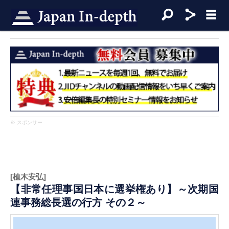
※ スポンサー
[植木安弘]
【非常任理事国日本に選挙権あり】～次期国
連事務総長選の行方 その２～