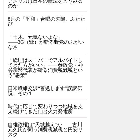
アメリカは日本の憲法をどうみる
のか
8月の「平和」合唱の欠陥、ふたた
び
「玉木、元気ないよな」
――3G（爺）が斬る野党のふがい
なさ
「総理はスーパーでアルバイトし
てきた方がいい」――参政党・神
谷宗幣代表が斬る消費税減税とい
う”愚策”
日米繊維交渉“善処します”誤訳伝
説 その１
時代に応じて変わりつつ地域を支
え続けてきた仙台火力発電所
自維政権は“天城越え”か――古川
元久氏が問う消費税減税と円安リ
スク