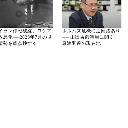
イラン停戦破綻、ロシア
ホルムズ危機に迂回路あり
政悪化──2026年7月の世
── 山田吉彦議員に聞く、
情勢を総点検する
原油調達の現在地