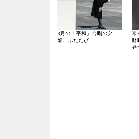
8月の「平和」合唱の欠
米
陥、ふたたび
財
界