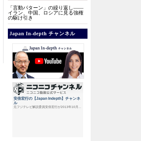
「言動パターン」の繰り返し――
イラン、中国、ロシアに見る強権
の駆け引き
Japan In-depth チャンネル