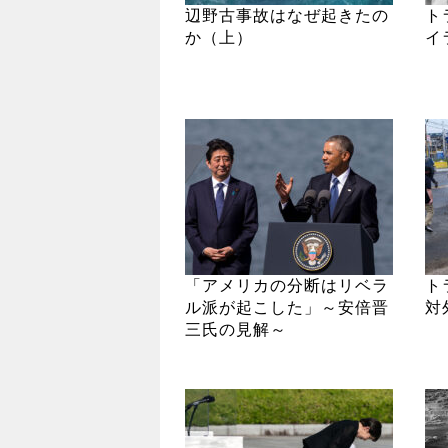
辺野古事故はなぜ起きたの
ト
か（上）
イ
「アメリカの分断はリベラ
ト
ル派が起こした」～安倍晋
対
三氏の見解～