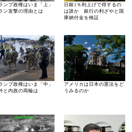
ランプ政権はいま「上」
日銀1％利上げで得するの
ラン攻撃の理由とは
は誰か 銀行の利ざやと国
庫納付金を検証
ランプ政権はいま「中」
アメリカは日本の憲法をど
外と内政の両輪は
うみるのか