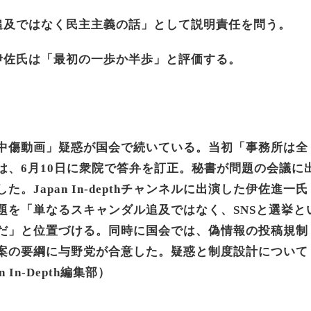
追及ではなく民主主義の話」として説明責任を問う。
伊佐氏は「最初の一歩か半歩」と評価する。
中傷動画」疑惑が国会で続いている。当初「事務所は全
は、6月10日に衆院で答弁を訂正。秘書が問題の会議に
。Japan In-depthチャンネルに出演した伊佐進一氏
題を「単なるスキャンダル追及ではなく、SNSと選挙と
だ」と位置づける。同時に国会では、偽情報の投稿規制
案の要綱に与野党が合意した。疑惑と制度設計について
 In-Depth
編集部
）