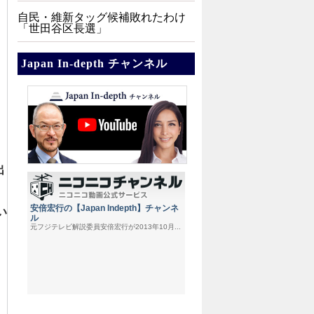
自民・維新タッグ候補敗れたわけ
「世田谷区長選」
Japan In-depth チャンネル
出
い