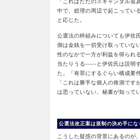
「これはただのスキャンダル追及
中で、総理の周辺で起こってい
と応じた。
公選法の枠組みについても伊佐
側は金銭を一切受け取っていな
性のなかで一方が利益を得られ
当たりうる——と伊佐氏は説明
た。「有罪にするぐらい構成要
「これは勝手な個人の推測です
は思っていない、秘書が知って
公選法改正案は規制の決め手にな
こうした疑惑の背景にあるのが、