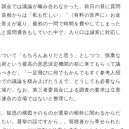
、国会では議論が噛み合わなかった。前日の昼に質問
、首相からは「私も忙しい」「（有料の音声に）お金
た答えが返り、最初の一問で時間を費やしてしまった
んと質問通告もしていた中で、入り口は誠実に対応し
について「もちろんありだと思う」としつつ、慎重な
法府という最高の意思決定機関の前に来てもらって議
るべきだ」「一足飛びに何でもかんでもすぐ参考人招
会での議論を積み上げたうえで、どうしても必要なら
立場だ。なお、第三者委員会による調査の要求は立憲
革連合の立場ではないと整理した。
は、疑惑の構図そのものが選挙の根幹に関わるからだ
したい。選挙の話ですから」。視聴者から寄せられた