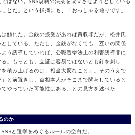
ではない。SNS規制の法案を成立させようとしている
ることだ」という指摘にも、「おっしゃる通りです」
氏は触れた。金銭の授受があれば買収罪だが、松井氏
いとしている。ただし、金銭がなくても、互いの関係
るよう誘導していれば、公職選挙法上の利害誘導罪に
する。もっとも、立証は容易ではないとも釘を刺し
件を積み上げるのは、相当大変なこと」。そのうえで
が」と前置きし、首相本人がそこまで関与していると
いてやっていた可能性はある、との見方を述べた。
るのか
SNSと選挙をめぐるルールの空白だ。