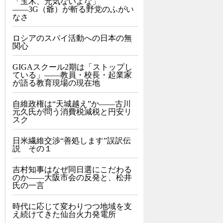
「玉木、元気ないよな」
――3G（爺）が斬る野党のふがい
なさ
ロシアのスパイ活動への日本の無
関心
GIGAスクール2期は「ストップし
ている」——教員・校長・起業家
が語る教育現場の現在地
自維政権は“天城越え”か――古川
元久氏が問う消費税減税と円安リ
スク
日米繊維交渉“善処します”誤訳伝
説 その１
吉村知事はなぜ同日選にこだわる
のか――大阪市会の反発と、松井
氏の一言
時代に応じて変わりつつ地域を支
え続けてきた仙台火力発電所