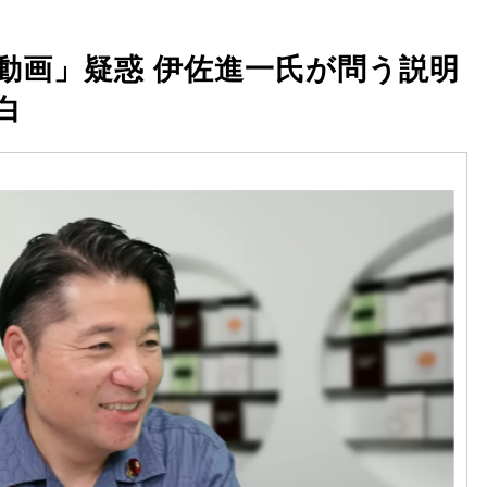
動画」疑惑 伊佐進一氏が問う説明
白