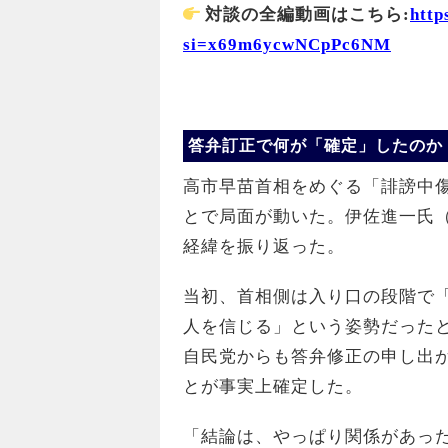
対談の全編動画はこちら
:
http
si=x69m6ycwNCpPc6NM
答弁訂正で何が「確定」したのか
高市早苗首相をめぐる「誹謗中
とで局面が動いた。伊佐進一氏（中道
経緯を振り返った。
当初、首相側は入り口の段階で
人を信じる」という姿勢だったと
自民党からも答弁修正の申し出
とが事実上確定した。
「結論は、やっぱり関係があっ