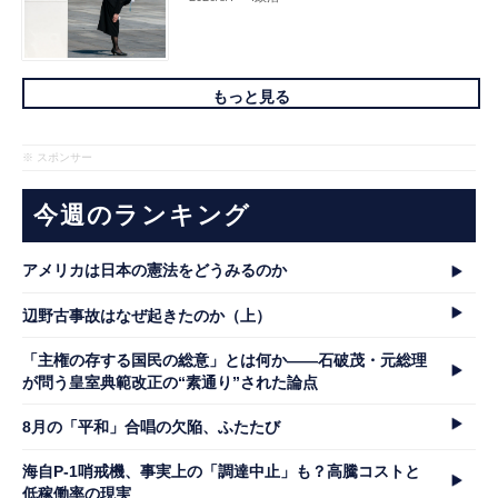
もっと見る
※ スポンサー
今週のランキング
アメリカは日本の憲法をどうみるのか
辺野古事故はなぜ起きたのか（上）
「主権の存する国民の総意」とは何か――石破茂・元総理
が問う皇室典範改正の“素通り”された論点
8月の「平和」合唱の欠陥、ふたたび
海自P-1哨戒機、事実上の「調達中止」も？高騰コストと
低稼働率の現実