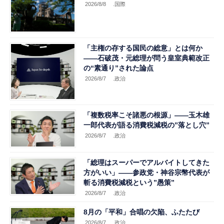
2026/8/8
.国際
「主権の存する国民の総意」とは何か
――石破茂・元総理が問う皇室典範改正
の“素通り”された論点
2026/8/7
.政治
「複数税率こそ諸悪の根源」――玉木雄
一郎代表が語る消費税減税の”落とし穴”
2026/8/7
.政治
「総理はスーパーでアルバイトしてきた
方がいい」――参政党・神谷宗幣代表が
斬る消費税減税という”愚策”
2026/8/7
.政治
8月の「平和」合唱の欠陥、ふたたび
2026/8/7
.政治