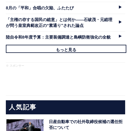
8月の「平和」合唱の欠陥、ふたたび
「主権の存する国民の総意」とは何か――石破茂・元総理
が問う皇室典範改正の“素通り”された論点
陸自令和8年度予算：主要装備調達と島嶼防衛強化の全貌
もっと見る
※ スポンサー
人気記事
日産自動車での社外取締役候補の選任拒
否について