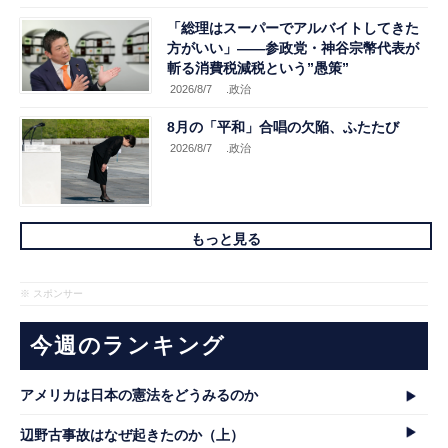
「総理はスーパーでアルバイトしてきた
方がいい」――参政党・神谷宗幣代表が
斬る消費税減税という”愚策”
2026/8/7
.政治
8月の「平和」合唱の欠陥、ふたたび
2026/8/7
.政治
もっと見る
※ スポンサー
今週のランキング
アメリカは日本の憲法をどうみるのか
辺野古事故はなぜ起きたのか（上）