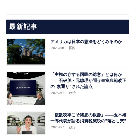
最新記事
アメリカは日本の憲法をどうみるのか
2026/8/8
.国際
「主権の存する国民の総意」とは何か
――石破茂・元総理が問う皇室典範改正
の“素通り”された論点
2026/8/7
.政治
「複数税率こそ諸悪の根源」――玉木雄
一郎代表が語る消費税減税の”落とし穴”
2026/8/7
.政治