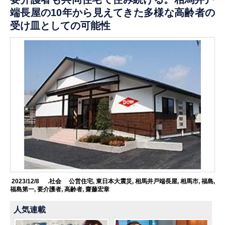
端長屋の10年から見えてきた多様な高齢者の
受け皿としての可能性
2023/12/8
.社会
公営住宅
,
東日本大震災
,
相馬井戸端長屋
,
相馬市
,
福島
,
福島第一
,
要介護者
,
高齢者
,
齋藤宏章
人気連載