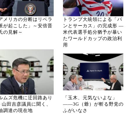
アメリカの分断はリベラ
トランプ大統領による「パ
派が起こした」～安倍晋
ンとサーカス」の完成形 ―
氏の見解～
米代表選手処分猶予が暴い
たワールドカップの政治利
用
ルムズ危機に迂回路あり
「玉木、元気ないよな」
─ 山田吉彦議員に聞く、
――3G（爺）が斬る野党の
油調達の現在地
ふがいなさ