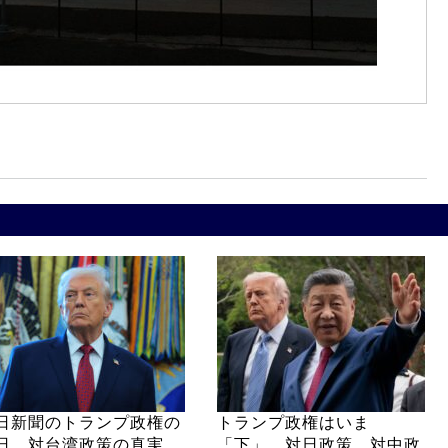
日新聞のトランプ政権の
トランプ政権はいま
日、対台湾政策の真実
「下」 対日政策、対中政