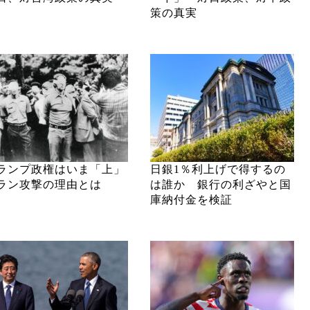
策の真実
ランプ政権はいま「上」
日銀1％利上げで得するの
ラン攻撃の理由とは
は誰か 銀行の利ざやと国
庫納付金を検証