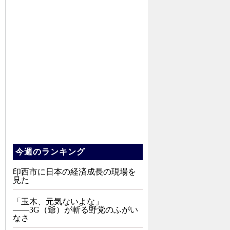
今週のランキング
印西市に日本の経済成長の現場を
見た
「玉木、元気ないよな」
――3G（爺）が斬る野党のふがい
なさ