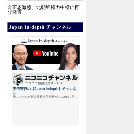
金正恩激怒、北朝鮮権力中枢に再
び激震
Japan In-depth チャンネル