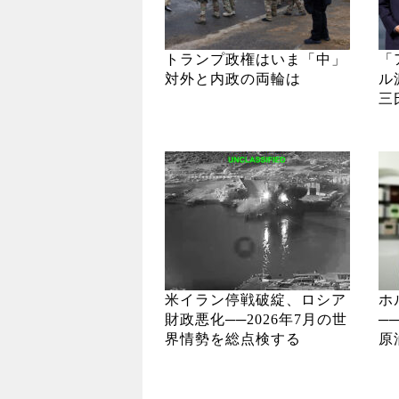
トランプ政権はいま「中」
「
対外と内政の両輪は
ル
三
米イラン停戦破綻、ロシア
ホ
財政悪化──2026年7月の世
─
界情勢を総点検する
原