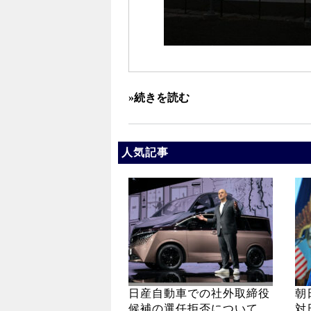
»続きを読む
人気記事
日産自動車での社外取締役
朝
候補の選任拒否について
対