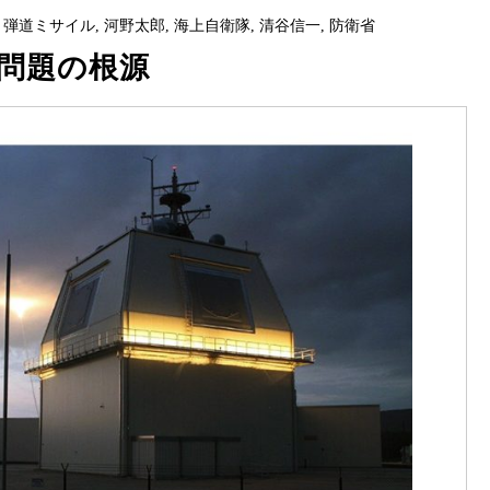
,
弾道ミサイル
,
河野太郎
,
海上自衛隊
,
清谷信一
,
防衛省
問題の根源