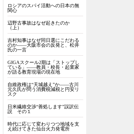
ロシアのスパイ活動への日本の無
関心
辺野古事故はなぜ起きたのか
（上）
吉村知事はなぜ同日選にこだわる
のか――大阪市会の反発と、松井
氏の一言
GIGAスクール2期は「ストップし
ている」——教員・校長・起業家
が語る教育現場の現在地
自維政権は“天城越え”か――古川
元久氏が問う消費税減税と円安リ
スク
日米繊維交渉“善処します”誤訳伝
説 その１
時代に応じて変わりつつ地域を支
え続けてきた仙台火力発電所