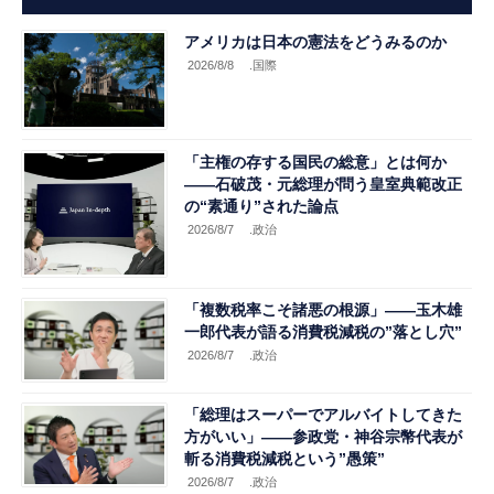
アメリカは日本の憲法をどうみるのか
2026/8/8
.国際
「主権の存する国民の総意」とは何か
――石破茂・元総理が問う皇室典範改正
の“素通り”された論点
2026/8/7
.政治
「複数税率こそ諸悪の根源」――玉木雄
一郎代表が語る消費税減税の”落とし穴”
2026/8/7
.政治
「総理はスーパーでアルバイトしてきた
方がいい」――参政党・神谷宗幣代表が
斬る消費税減税という”愚策”
2026/8/7
.政治