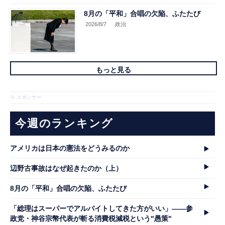
8月の「平和」合唱の欠陥、ふたたび
2026/8/7
.政治
もっと見る
※ スポンサー
今週のランキング
アメリカは日本の憲法をどうみるのか
辺野古事故はなぜ起きたのか（上）
8月の「平和」合唱の欠陥、ふたたび
「総理はスーパーでアルバイトしてきた方がいい」――参
政党・神谷宗幣代表が斬る消費税減税という"愚策"