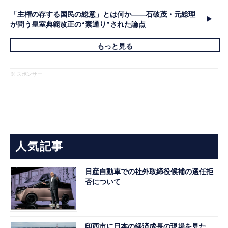
「主権の存する国民の総意」とは何か――石破茂・元総理
が問う皇室典範改正の“素通り”された論点
もっと見る
※ スポンサー
人気記事
日産自動車での社外取締役候補の選任拒
否について
印西市に日本の経済成長の現場を見た