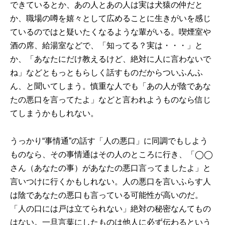
できているとか、あの人とあの人は実は犬猿の仲だと
か、職場の噂を嬉々として広めることに生きがいを感じ
ているのではと疑いたくなるような輩がいる。喫煙室や
酒の席、給湯室などで、「知ってる？実は・・・」と
か、「あなたにだけ教えるけど、絶対に人に言わないで
ね」などともっともらしく話すものだからついふんふ
ん、と聞いてしまう。慎重な人でも「あの人が陰であな
たの悪口を言ってたよ」などと言われようものなら信じ
てしまうかもしれない。
うっかり“事情通”の話す「人の悪口」に同調でもしよう
ものなら、その事情通はその人のところに行き、「◯◯
さん（あなたの事）があなたの悪口言ってましたよ」と
言いつけに行くかもしれない。人の悪口を言いふらす人
は陰であなたの悪口も言っている可能性が高いのだ。
「人の口には戸は立てられない」絶対の秘密なんてもの
はない。一旦言葉にしたものは他人に必ず伝わるという