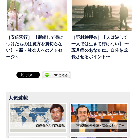
［安倍宏行］ 【継続して身に
［野村絵理奈］【人は決して
つけたものは貴方を裏切らな
一人では生きて行けない】 〜
い】～新・社会人へのメッセ
五月病のあなたに。自分を成
ージ～
長させるポイント〜
人気連載