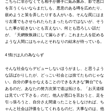
こちらに非がなくても相手が勝手に妬み嫉み、影で悪口
を言うくらいならまだしも、悪意のある噂を広めたり、
嵌めようと策を弄したりする人がいる。そんな罠にはま
り左遷でもさせられたらたまったものではないが、そう
した事が起きないとも言えない。何とも恐ろしい話だ
が、「天網恢恢疎にして漏らさず」これまた人を貶める
ような人間にはちゃんとそれなりの結末が待っている。
4 情けは人の為ならず
そんな社会ならデビューしないほうがまし、と思うよう
な話ばかりしたが、どっこい社会とは捨てたものじゃな
い。自分の夢をかなえることのできる大きな“舞台”でも
あるのだ。あなたの努力次第で道は拓ける。「お天道様
は見ていて下さる」のだ。他人が悪口を言おうと、足を
引っ張ろうと、自分さえ間違ったことをしなければ、ち
ゃんと社会は評価をしてくれるものだ。大事なのは、他